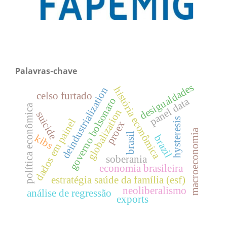
Palavras-chave
desigualdades
história econômica
deindustrialization
celso furtado
panel data
governo bolsonaro
política econômica
globalization
suicide
hysteresis
dados em painel
proex
macroeconomia
brasil
kibs
brazil
soberania
economia brasileira
estratégia saúde da família (esf)
neoliberalismo
análise de regressão
exports