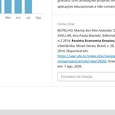
gratuito, com atribuições próprias, e
aplicações educacionais e não-comerci
Como Citar
BOTELHO, Marisa dos Reis Azevedo; 
AVELLAR, Ana Paula Macedo. Editorial 
n.2 2014.
Revista Economia Ensaios
Uberlândia, Minas Gerais, Brasil, v. 28, 
2014. Disponível em:
https://seer.ufu.br/index.php/revist
omiaensaios/article/view/28260
. Ace
em: 7 ago. 2026.
Formatos de Citação