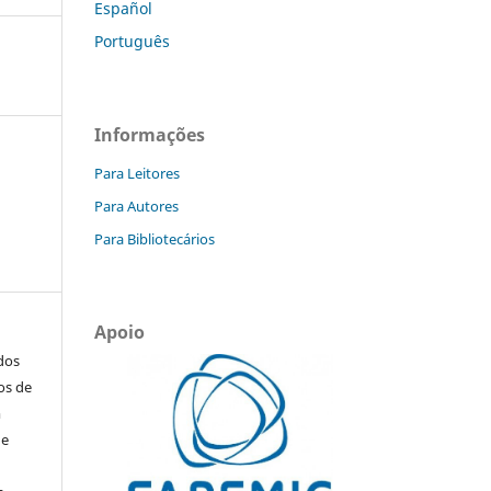
Español
Português
Informações
Para Leitores
Para Autores
Para Bibliotecários
Apoio
ados
os de
m
de