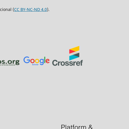
ional (
CC BY-NC-ND 4.0
).