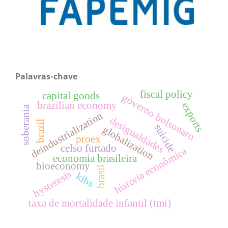
Palavras-chave
fiscal policy
capital goods
governo bolsonaro
brazilian economy
exports
soberania
deindustrialization
desigualdades
brazil
suicide
globalization
proex
celso furtado
história econômica
economia brasileira
bioeconomy
brasil
hysteresis
kibs
taxa de mortalidade infantil (tmi)