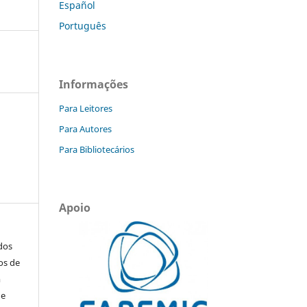
Español
Português
Informações
Para Leitores
Para Autores
Para Bibliotecários
Apoio
ados
os de
m
de