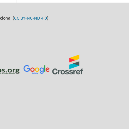
ional (
CC BY-NC-ND 4.0
).