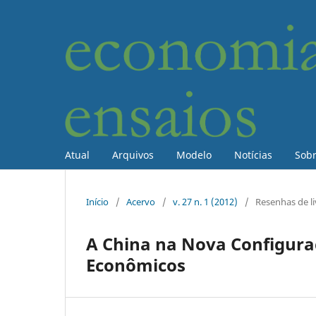
Atual
Arquivos
Modelo
Notícias
Sob
Início
/
Acervo
/
v. 27 n. 1 (2012)
/
Resenhas de li
A China na Nova Configuraç
Econômicos