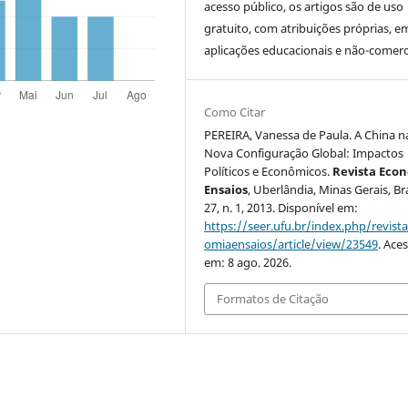
acesso público, os artigos são de uso
gratuito, com atribuições próprias, e
aplicações educacionais e não-comerci
Como Citar
PEREIRA, Vanessa de Paula. A China n
Nova Configuração Global: Impactos
Políticos e Econômicos.
Revista Eco
Ensaios
, Uberlândia, Minas Gerais, Bras
27, n. 1, 2013. Disponível em:
https://seer.ufu.br/index.php/revist
omiaensaios/article/view/23549
. Ace
em: 8 ago. 2026.
Formatos de Citação