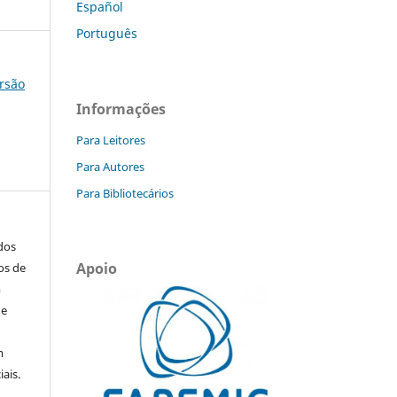
Español
Português
ersão
Informações
Para Leitores
Para Autores
Para Bibliotecários
ados
Apoio
os de
m
de
m
ais.