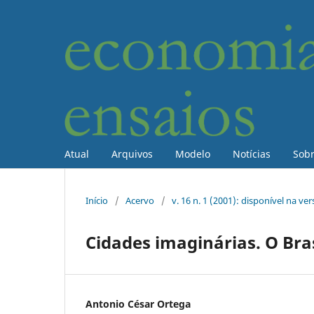
Atual
Arquivos
Modelo
Notícias
Sob
Início
/
Acervo
/
v. 16 n. 1 (2001): disponível na ve
Cidades imaginárias. O Bra
Antonio César Ortega