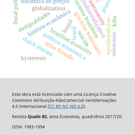
economia brasileira
fiscal policy
deindustrialization
bioeconomy
proex
dinâmica de preços
globalization
história econômica
desigualdades
governo bolsonaro
kibs
neoliberalismo
brazil
brasil
brazilian economy
suicide
política econômica
soberania
dutch disease
celso furtado
hysteresis
Esta obra está licenciada com uma Licença Creative
Commons Atribuição-NãoComercial-SemDerivações
4.0 Internacional (
CC BY-NC-ND 4.0
).
Revista
Qualis B2
, área Economia, quadriênio 2017/20.
ISSN: 1983-1994