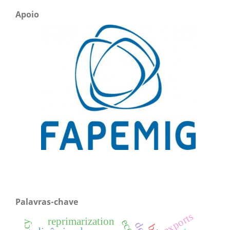
Apoio
Palavras-chave
exports
reprimarization