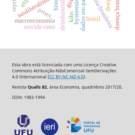
deindustrialization
economia brasileira
doença brasileira
dados em painel
neoliberalismo
hysteresis
proex
kibs
brasil
macroeconomia
suicide rates
Esta obra está licenciada com uma Licença Creative
Commons Atribuição-NãoComercial-SemDerivações
4.0 Internacional (
CC BY-NC-ND 4.0
).
Revista
Qualis B2
, área Economia, quadriênio 2017/20.
ISSN: 1983-1994