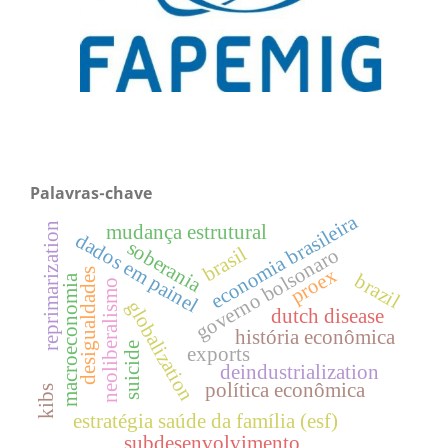
Palavras-chave
economia brasileira
reprimarization
mudança estrutural
dados em painel
soberania
brasil
governo bolsonaro
proex
desigualdades
brazil
macroeconomia
neoliberalismo
globalization
dutch disease
história econômica
suicide
exports
deindustrialization
política econômica
kibs
estratégia saúde da família (esf)
subdesenvolvimento