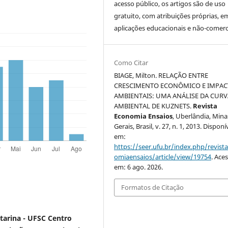
acesso público, os artigos são de uso
gratuito, com atribuições próprias, e
aplicações educacionais e não-comerci
Como Citar
BIAGE, Milton. RELAÇÃO ENTRE
CRESCIMENTO ECONÔMICO E IMPAC
AMBIENTAIS: UMA ANÁLISE DA CURV
AMBIENTAL DE KUZNETS.
Revista
Economia Ensaios
, Uberlândia, Mina
Gerais, Brasil, v. 27, n. 1, 2013. Disponí
em:
https://seer.ufu.br/index.php/revist
omiaensaios/article/view/19754
. Ace
em: 6 ago. 2026.
Formatos de Citação
tarina - UFSC Centro