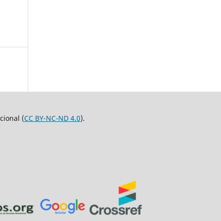
ional (
CC BY-NC-ND 4.0
).