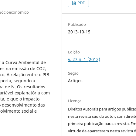
PDF
o Sócioeconômico
Publicado
2013-10-15
Edição
v. 27 n. 1 (2012)
 a Curva Ambiental de
ses na emissão de CO2,
Seção
o. A relação entre o PIB
mporta, segundo a
Artigos
ma de N. Os resultados
ariável explanatória com
ta, e que o impacto
Licença
o desenvolvimento das
Direitos Autorais para artigos public
lvimento social e
nesta revista são do autor, com direit
primeira publicação para a revista. E
virtude da aparecerem nesta revista 