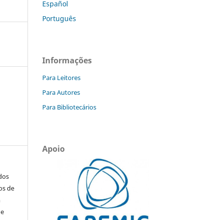
Español
Português
Informações
Para Leitores
Para Autores
Para Bibliotecários
Apoio
ados
os de
m
de