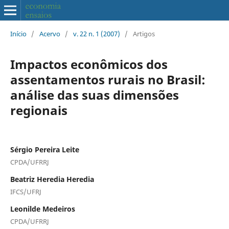
Início
/
Acervo
/
v. 22 n. 1 (2007)
/
Artigos
Impactos econômicos dos
assentamentos rurais no Brasil:
análise das suas dimensões
regionais
Sérgio Pereira Leite
CPDA/UFRRJ
Beatriz Heredia Heredia
IFCS/UFRJ
Leonilde Medeiros
CPDA/UFRRJ