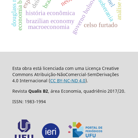
economia brasileira
douglass north
governo bolsonaro
brazil
soberania
história econômica
brazilian economy
celso furtado
macroeconomia
Esta obra está licenciada com uma Licença Creative
Commons Atribuição-NãoComercial-SemDerivações
4.0 Internacional (
CC BY-NC-ND 4.0
).
Revista
Qualis B2
, área Economia, quadriênio 2017/20.
ISSN: 1983-1994