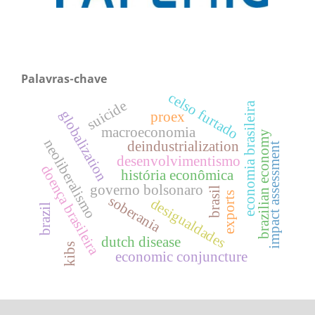
Palavras-chave
celso furtado
suicide
economia brasileira
globalization
proex
macroeconomia
brazilian economy
neoliberalismo
deindustrialization
impact assessment
desenvolvimentismo
doença brasileira
história econômica
governo bolsonaro
brasil
exports
soberania
desigualdades
brazil
dutch disease
kibs
economic conjuncture