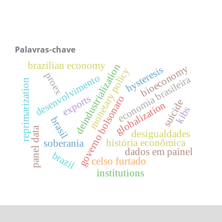
Palavras-chave
brazilian economy
deindustrialization
bioeconomy
hysteresis
monetary policy
proex
desenvolvimento
economia brasileira
reprimarization
exports
governo bolsonaro
suicide
globalization
kibs
brasil
panel data
desigualdades
história econômica
soberania
dados em painel
brazil
celso furtado
institutions