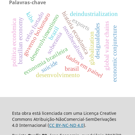
Palavras-chave
história econômica
deindustrialization
celso furtado
kibs
governo bolsonaro
desenvolvimentismo
exports
brazilian economy
política econômica
global value chains
desigualdades
neoliberalismo
brazil
economic conjuncture
soberania
globalization
economia brasileira
dados em painel
suicide
brasil
desenvolvimento
Esta obra está licenciada com uma Licença Creative
Commons Atribuição-NãoComercial-SemDerivações
4.0 Internacional (
CC BY-NC-ND 4.0
).