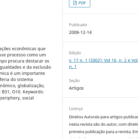
PDF
Publicado
2008-12-14
mações econômicas que
Edição
 esse processo como um
v. 17 n. 1 (2002): Vol 16, n. 2 e Vol
po procura destacar os
n. 1
igualdades e da exclusão
nômica é um importante
feria do sistema
Seção
onômico, globalização,
Artigos
L: B31, O10. Keywords:
periphery, social
Licença
Direitos Autorais para artigos public
nesta revista são do autor, com direit
primeira publicação para a revista. E