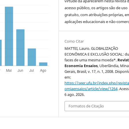
virtude da aparecerem nesta revista 
acesso público, os artigos são de uso
gratuito, com atribuições próprias, e
aplicações educacionais e não-comerci
Como Citar
MATTEI, Lauro. GLOBALIZAÇÃO
ECONÔMICA E EXCLUSÃO SOCIAL: du
faces de uma mesma moeda*.
Revis
Economia Ensaios
, Uberlândia, Mina
Gerais, Brasil, v. 17, n. 1, 2008. Disponí
em:
https://seer.ufu.br/index.php/revist
omiaensaios/article/view/1264
. Aces
6 ago. 2026.
Formatos de Citação