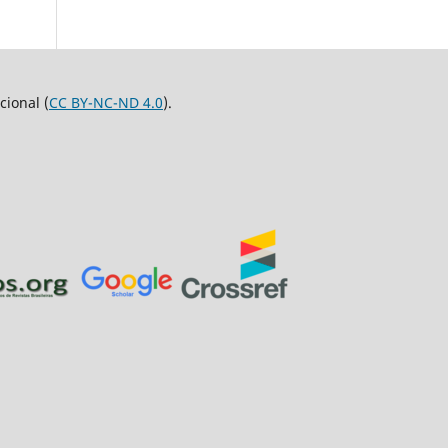
ional (
CC BY-NC-ND 4.0
).