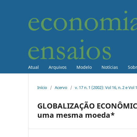
Atual
Arquivos
Modelo
Notícias
Sob
Início
/
Acervo
/
v. 17 n. 1 (2002): Vol 16, n. 2 e Vol 1
GLOBALIZAÇÃO ECONÔMICA 
uma mesma moeda*