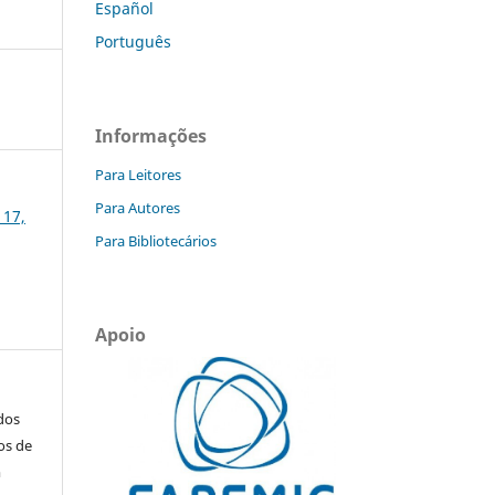
Español
Português
Informações
Para Leitores
Para Autores
 17,
Para Bibliotecários
Apoio
ados
os de
m