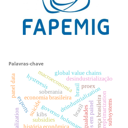
Palavras-chave
macroeconomia
global value chains
hysteresis
panel data
desindustrialização
proex
brasil
deindustrialization
soberania
reprimarization
economia brasileira
doença brasileira
exports
subsystems
suicide
dados em painel
brazil
governo bolsonaro
desigualdades
globalization
kibs
subsidies
história econômica