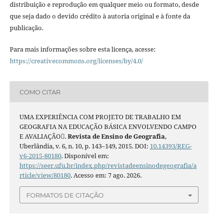
distribuição e reprodução em qualquer meio ou formato, desde
que seja dado o devido crédito à autoria original e à fonte da
publicação.
Para mais informações sobre esta licença, acesse:
https://creativecommons.org/licenses/by/4.0/
COMO CITAR
UMA EXPERIÊNCIA COM PROJETO DE TRABALHO EM
GEOGRAFIA NA EDUCAÇÃO BÁSICA ENVOLVENDO CAMPO
E AVALIAÇÃO.
Revista de Ensino de Geografia
,
Uberlândia, v. 6, n. 10, p. 143–149, 2015. DOI:
10.14393/REG-
v6-2015-80180
. Disponível em:
https://seer.ufu.br/index.php/revistadeensinodegeografia/a
rticle/view/80180
. Acesso em: 7 ago. 2026.
FORMATOS DE CITAÇÃO