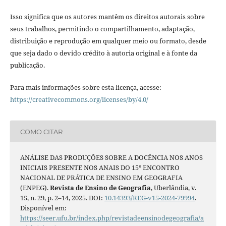
Isso significa que os autores mantêm os direitos autorais sobre
seus trabalhos, permitindo o compartilhamento, adaptação,
distribuição e reprodução em qualquer meio ou formato, desde
que seja dado o devido crédito à autoria original e à fonte da
publicação.
Para mais informações sobre esta licença, acesse:
https://creativecommons.org/licenses/by/4.0/
COMO CITAR
ANÁLISE DAS PRODUÇÕES SOBRE A DOCÊNCIA NOS ANOS
INICIAIS PRESENTE NOS ANAIS DO 15º ENCONTRO
NACIONAL DE PRÁTICA DE ENSINO EM GEOGRAFIA
(ENPEG).
Revista de Ensino de Geografia
, Uberlândia, v.
15, n. 29, p. 2–14, 2025. DOI:
10.14393/REG-v15-2024-79994
.
Disponível em:
https://seer.ufu.br/index.php/revistadeensinodegeografia/a