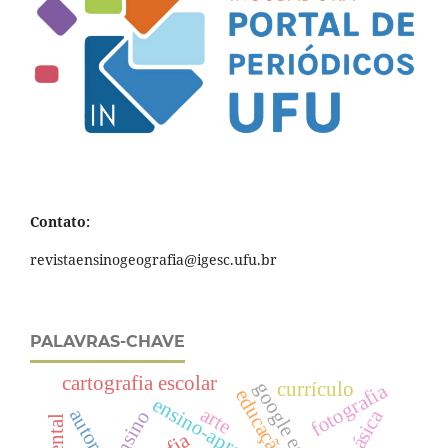
Contato:
revistaensinogeografia@igesc.ufu.br
PALAVRAS-CHAVE
cartografia escolar
currículo
google earth
fotografia
educação
ensino-aprendizagem
arte
autores
ensino