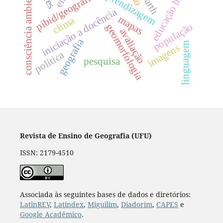
educação básica
consciência ambiental
pibid/geografia
iniciação a docência
mapas
clima
população
geomorfologia
avaliação
geografia
linguagem
imagens
política
pesquisa
Revista de Ensino de Geografia (UFU)
ISSN: 2179-4510
Associada às seguintes bases de dados e diretórios:
LatinREV
,
Latindex
,
Miguilim
,
Diadorim
,
CAPES
e
Google Acadêmico
.