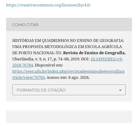
https://creativecommons.org/licenses/by/4.0/
COMO CITAR
HISTÓRIAS EM QUADRINHOS NO ENSINO DE GEOGRAFIA:
UMA PROPOSTA METODOLÓGICA EM ESCOLA AGRÍCOLA
DE PORTO NACIONAL-TO.
Revista de Ensino de Geografia
,
Uberlândia, v. 9, n. 17, p. 74–88, 2019. DOI:
10.14393/REG-v9-
2018-76784
. Disponível em:
https://seer.ufu.br/index.php/revistadeensinodegeografia/a
rticle/view/76784
. Acesso em: 8 ago. 2026.
FORMATOS DE CITAÇÃO