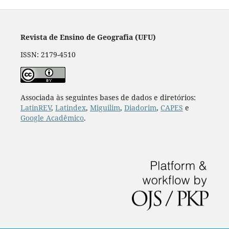
Revista de Ensino de Geografia (UFU)
ISSN: 2179-4510
Associada às seguintes bases de dados e diretórios:
LatinREV
,
Latindex
,
Miguilim
,
Diadorim
,
CAPES
e
Google Acadêmico
.