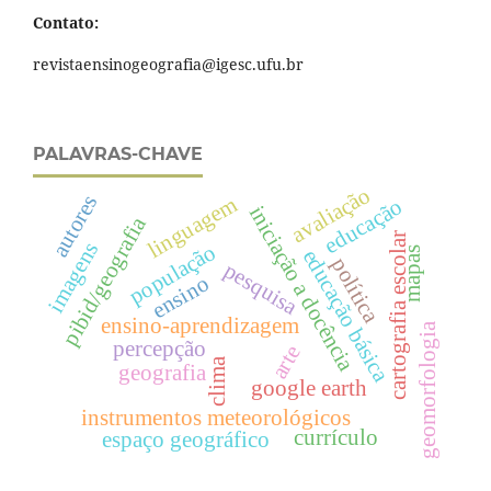
Contato:
revistaensinogeografia@igesc.ufu.br
PALAVRAS-CHAVE
avaliação
autores
linguagem
educação
iniciação a docência
pibid/geografia
cartografia escolar
imagens
população
mapas
educação básica
política
pesquisa
ensino
ensino-aprendizagem
geomorfologia
percepção
arte
clima
geografia
google earth
instrumentos meteorológicos
currículo
espaço geográfico