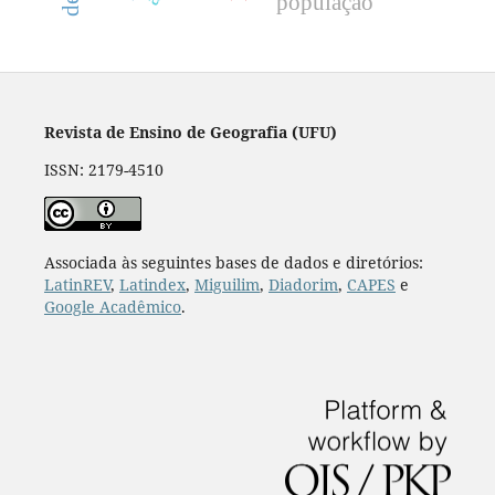
população
Revista de Ensino de Geografia (UFU)
ISSN: 2179-4510
Associada às seguintes bases de dados e diretórios:
LatinREV
,
Latindex
,
Miguilim
,
Diadorim
,
CAPES
e
Google Acadêmico
.