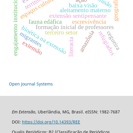
engajamento institucional
inclusão
espaços culturais
território
geografia
baixa visão
aleitamento materno
extensão sentipensante
fauna edáfica
escrevivência
formação inicial de professores
bioética na extensão
amazônia
terceiro setor
cegueira
refugiados
migrantes
literacia
extensão
Open Journal Systems
Em Extensão
, Uberlândia, MG, Brasil. eISSN: 1982-7687
DOI:
https://doi.org/10.14393/REE
Qualis Periódicos: B2 (Classificação de Periódicos