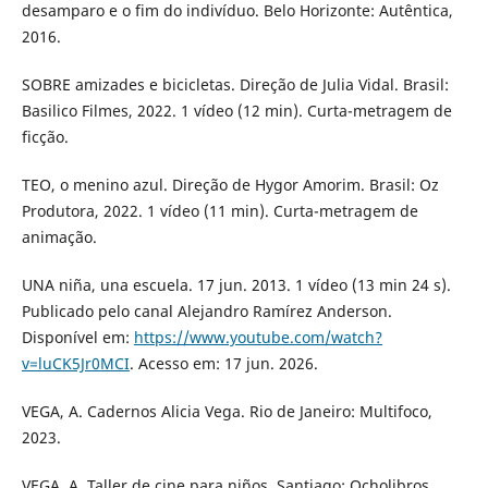
desamparo e o fim do indivíduo. Belo Horizonte: Autêntica,
2016.
SOBRE amizades e bicicletas. Direção de Julia Vidal. Brasil:
Basilico Filmes, 2022. 1 vídeo (12 min). Curta-metragem de
ficção.
TEO, o menino azul. Direção de Hygor Amorim. Brasil: Oz
Produtora, 2022. 1 vídeo (11 min). Curta-metragem de
animação.
UNA niña, una escuela. 17 jun. 2013. 1 vídeo (13 min 24 s).
Publicado pelo canal Alejandro Ramírez Anderson.
Disponível em:
https://www.youtube.com/watch?
v=luCK5Jr0MCI
. Acesso em: 17 jun. 2026.
VEGA, A. Cadernos Alicia Vega. Rio de Janeiro: Multifoco,
2023.
VEGA, A. Taller de cine para niños. Santiago: Ocholibros,