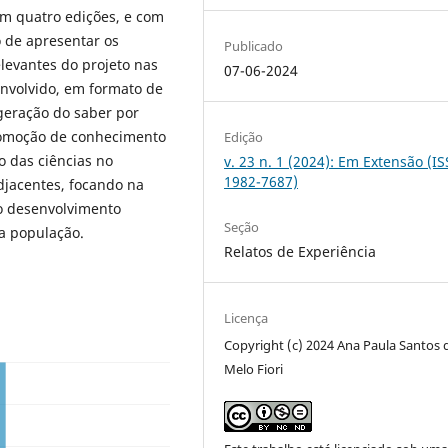
em quatro edições, e com
o de apresentar os
Publicado
levantes do projeto nas
07-06-2024
senvolvido, em formato de
geração do saber por
romoção de conhecimento
Edição
o das ciências no
v. 23 n. 1 (2024): Em Extensão (I
1982-7687)
djacentes, focando na
o desenvolvimento
Seção
da população.
Relatos de Experiência
Licença
Copyright (c) 2024 Ana Paula Santos 
Melo Fiori