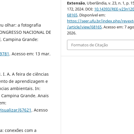
Extensão
, Uberlândia, v. 23, n. 1, p. 
172, 2024. DOI:
10.14393/REE-v23n120
68165
. Disponível em:
https://seer.ufu.br/index.php/revex
u olhar: a fotografia
/article/view/68165
. Acesso em: 7 ago
: CONGRESSO NACIONAL DE
2026.
.]. Campina Grande:
Formatos de Citação
89781
. Acesso em: 13 mar.
 I. A. A feira de ciências
ento de aprendizagem e
cias ambientais. In:
Campina Grande. Anais
 em:
visualizar/67621
. Acesso
sia: conexões com a