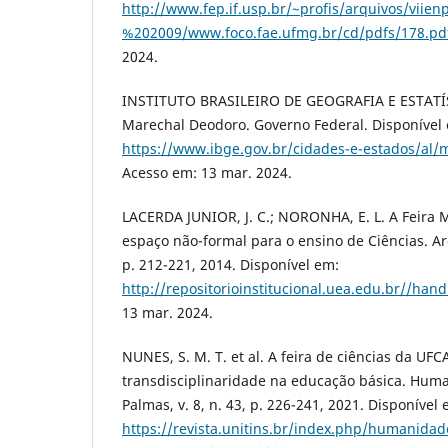
http://www.fep.if.usp.br/~profis/arquivos/vii
%202009/www.foco.fae.ufmg.br/cd/pdfs/178.pd
2024.
INSTITUTO BRASILEIRO DE GEOGRAFIA E ESTATÍS
Marechal Deodoro. Governo Federal. Disponível
https://www.ibge.gov.br/cidades-e-estados/al/
Acesso em: 13 mar. 2024.
LACERDA JUNIOR, J. C.; NORONHA, E. L. A Feir
espaço não-formal para o ensino de Ciências. Are
p. 212-221, 2014. Disponível em:
http://repositorioinstitucional.uea.edu.br//han
13 mar. 2024.
NUNES, S. M. T. et al. A feira de ciências da UFC
transdisciplinaridade na educação básica. Hum
Palmas, v. 8, n. 43, p. 226-241, 2021. Disponível 
https://revista.unitins.br/index.php/humanidad