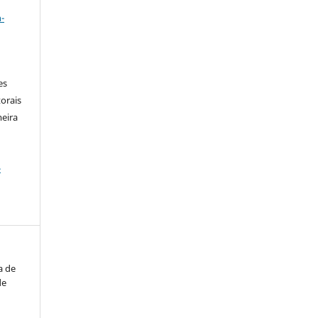
a
-
es
orais
meira
-
a de
de