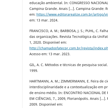
educação ambiental. In: CONGRESSO NACIONAL 
Campina Grande. Anais [...]. Campina Grande: Re
em:
https://www.editorarealize.com.br/artigo/v
em: 13 mar. 2024.
FRANCISCO, A. M.; BARBOSA, J. S.; PUHL, C. Fal
das organizações. Revista Tecnológica da UniFatec
1, 2020. Disponível em:
http://chamadosfatecpr.com.br/revista/index.ph
Acesso em: 13 mar. 2023.
GIL, A. C. Métodos e técnicas de pesquisa social. 
1999.
HARTMANN, A. M.; ZIMMERMANN, E. Feira de ciê
interdisciplinaridade e a contextualização em 
de ensino médio. In: ENCONTRO NACIONAL D
EM CIÊNCIAS, 7., 2009, Florianópolis. Anais [...].
2009. Disponível em: