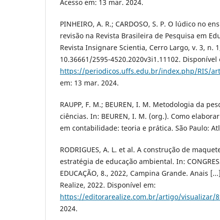
Acesso em: 13 mar. 2024.
PINHEIRO, A. R.; CARDOSO, S. P. O lúdico no ens
revisão na Revista Brasileira de Pesquisa em Ed
Revista Insignare Scientia, Cerro Largo, v. 3, n. 
10.36661/2595-4520.2020v3i1.11102. Disponível
https://periodicos.uffs.edu.br/index.php/RIS/ar
em: 13 mar. 2024.
RAUPP, F. M.; BEUREN, I. M. Metodologia da pesq
ciências. In: BEUREN, I. M. (org.). Como elabora
em contabilidade: teoria e prática. São Paulo: Atl
RODRIGUES, A. L. et al. A construção de maquet
estratégia de educação ambiental. In: CONGR
EDUCAÇÃO, 8., 2022, Campina Grande. Anais [..
Realize, 2022. Disponível em:
https://editorarealize.com.br/artigo/visualizar/
2024.