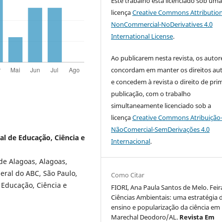
Este trabalho está licenciado sob um
licença
Creative Commons Attribution
NonCommercial-NoDerivatives 4.0
International License
.
Ao publicarem nesta revista, os autor
concordam em manter os direitos aut
e concedem à revista o direito de pri
publicação, com o trabalho
simultaneamente licenciado sob a
licença
Creative Commons Atribuição
NãoComercial-SemDerivações 4.0
al de Educação, Ciência e
Internacional
.
de Alagoas, Alagoas,
eral do ABC, São Paulo,
Como Citar
e Educação, Ciência e
FIORI, Ana Paula Santos de Melo. Feir
Ciências Ambientais: uma estratégia 
ensino e popularização da ciência em
Marechal Deodoro/AL.
Revista Em