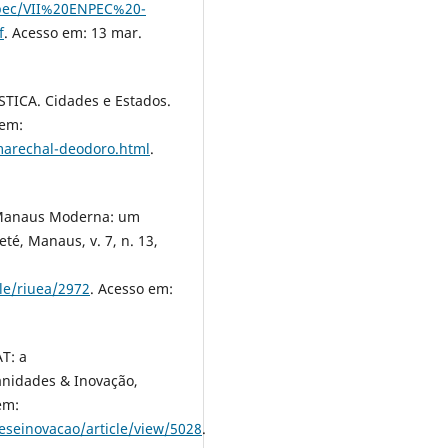
enpec/VII%20ENPEC%20-
f
. Acesso em: 13 mar.
TICA. Cidades e Estados.
 em:
marechal-deodoro.html
.
a Manaus Moderna: um
té, Manaus, v. 7, n. 13,
dle/riuea/2972
. Acesso em:
AT: a
anidades & Inovação,
em:
eseinovacao/article/view/5028
.