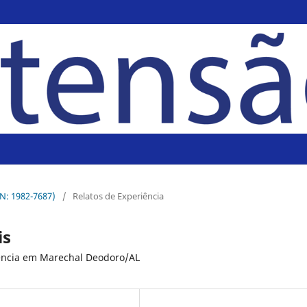
SN: 1982-7687)
/
Relatos de Experiência
is
iência em Marechal Deodoro/AL