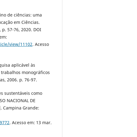
ino de ciências: uma
ucação em Ciências.
1, p. 57-76, 2020. DOI
 em:
ticle/view/11102
. Acesso
uisa aplicável às
r trabalhos monográficos
as, 2006. p. 76-97.
es sustentáveis como
ESSO NACIONAL DE
.]. Campina Grande:
89772
. Acesso em: 13 mar.