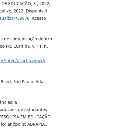
DE EDUCAÇÃO, 8., 2022,
alize, 2022. Disponível
isualizar/89976
. Acesso
has de comunicação dentro
-PR, Curitiba, v. 11, n.
p/fatec/article/view/3
.
5. ed. São Paulo: Atlas,
ncias: a
produções de estudantes
E PESQUISA EM EDUCAÇÃO
 Florianópolis: ABRAPEC,