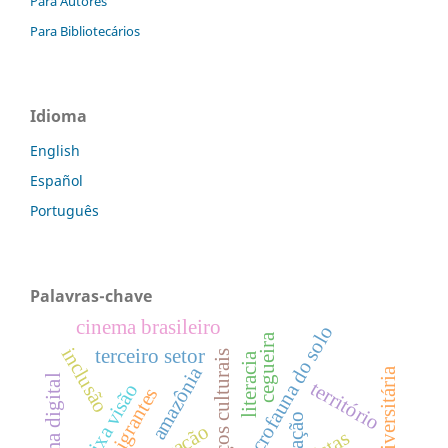
Para Autores
Para Bibliotecários
Idioma
English
Español
Português
Palavras-chave
cinema brasileiro
macrofauna do solo
cegueira
inclusão
terceiro setor
espaços culturais
literacia
amazônia
território
baixa visão
migrantes
ação