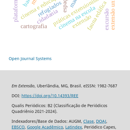
extensão universitária
plataforma digital
cinema e educação
práticas extensionistas
refugiados
fauna edáfica
cinema na escola
cidadania
excursão
extensão
cartografia
Open Journal Systems
Em Extensão
, Uberlândia, MG, Brasil. eISSN: 1982-7687
DOI:
https://doi.org/10.14393/REE
Qualis Periódicos: B2 (Classificação de Periódicos
Quadriênio 2021-2024).
Indexadores/Base de Dados: AUGM,
Clase
,
DOAJ
,
EBSCO
,
Google Acadêmico
,
Latindex
, Periódico Capes,