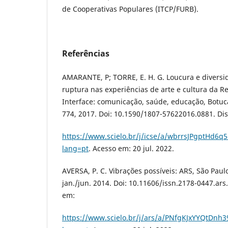
de Cooperativas Populares (ITCP/FURB).
Referências
AMARANTE, P; TORRE, E. H. G. Loucura e diversid
ruptura nas experiências de arte e cultura da Re
Interface: comunicação, saúde, educação, Botucat
774, 2017. Doi: 10.1590/1807-57622016.0881. Di
https://www.scielo.br/j/icse/a/wbrrsJPgptHd6q
lang=pt
. Acesso em: 20 jul. 2022.
AVERSA, P. C. Vibrações possíveis: ARS, São Paulo,
jan./jun. 2014. Doi: 10.11606/issn.2178-0447.ars
em:
https://www.scielo.br/j/ars/a/PNfgKJxYYQtDnh