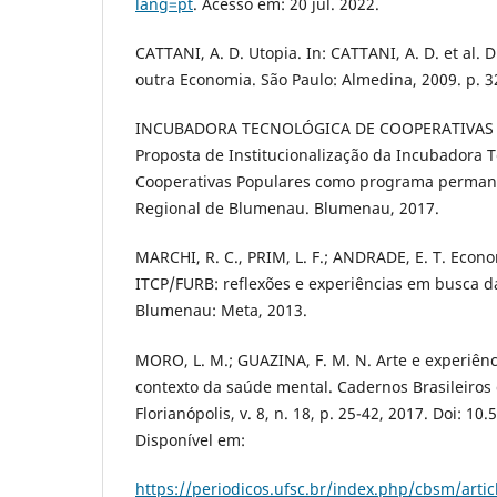
lang=pt
. Acesso em: 20 jul. 2022.
CATTANI, A. D. Utopia. In: CATTANI, A. D. et al. 
outra Economia. São Paulo: Almedina, 2009. p. 3
INCUBADORA TECNOLÓGICA DE COOPERATIVAS P
Proposta de Institucionalização da Incubadora 
Cooperativas Populares como programa perman
Regional de Blumenau. Blumenau, 2017.
MARCHI, R. C., PRIM, L. F.; ANDRADE, E. T. Econo
ITCP/FURB: reflexões e experiências em busca da
Blumenau: Meta, 2013.
MORO, L. M.; GUAZINA, F. M. N. Arte e experiênc
contexto da saúde mental. Cadernos Brasileiros
Florianópolis, v. 8, n. 18, p. 25-42, 2017. Doi: 1
Disponível em:
https://periodicos.ufsc.br/index.php/cbsm/arti