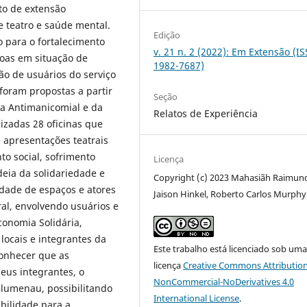
to de extensão
re teatro e saúde mental.
Edição
o para o fortalecimento
v. 21 n. 2 (2022): Em Extensão (I
soas em situação de
1982-7687)
o de usuários do serviço
foram propostas a partir
Seção
ta Antimanicomial e da
Relatos de Experiência
izadas 28 oficinas que
 apresentações teatrais
to social, sofrimento
Licença
deia da solidariedade e
Copyright (c) 2023 Mahasiãh Raimun
dade de espaços e atores
Jaison Hinkel, Roberto Carlos Murphy
al, envolvendo usuários e
conomia Solidária,
 locais e integrantes da
Este trabalho está licenciado sob um
onhecer que as
licença
Creative Commons Attribution
eus integrantes, o
NonCommercial-NoDerivatives 4.0
Blumenau, possibilitando
International License
.
ibilidade para a