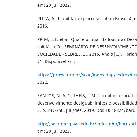
em: 20 jul. 2022.
PITTA, A. Reabilitação psicossocial no Brasil. 4. 
2016.
PRIM, L. F. et al. Qual é o lugar da loucura? Des
solidária. In: SEMINÁRIO DE DESENVOLVIMENT
SOCIEDADE - SEDRES, 3., 2016, Anais [...]. Floria
71. Disponível em:
https://proxy.furb.br/soac/index.php/sedres/iii
2022.
SANTOS, N. A. G; THEIS, I. M. Tecnologia social 
desenvolvimento desigual: limites e possibilidade
2, p. 237-250, jul./dez. 2019. Doi: 10.18224/baru
http://seer.pucgoias.edu.br/index.php/baru/art
em: 20 jul. 2022.