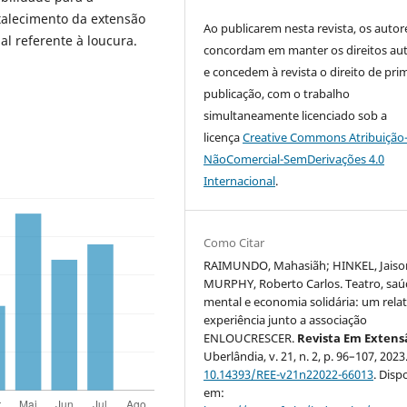
rtalecimento da extensão
Ao publicarem nesta revista, os autor
al referente à loucura.
concordam em manter os direitos aut
e concedem à revista o direito de pri
publicação, com o trabalho
simultaneamente licenciado sob a
licença
Creative Commons Atribuição
NãoComercial-SemDerivações 4.0
Internacional
.
Como Citar
RAIMUNDO, Mahasiãh; HINKEL, Jaiso
MURPHY, Roberto Carlos. Teatro, sa
mental e economia solidária: um rela
experiência junto a associação
ENLOUCRESCER.
Revista Em Extens
Uberlândia, v. 21, n. 2, p. 96–107, 2023
10.14393/REE-v21n22022-66013
. Disp
em: