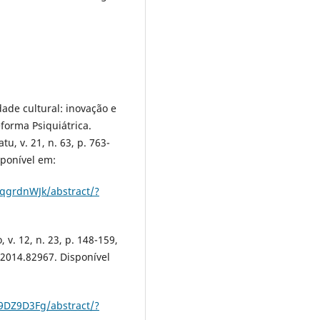
ade cultural: inovação e
forma Psiquiátrica.
u, v. 21, n. 63, p. 763-
sponível em:
5qgrdnWJk/abstract/?
 v. 12, n. 23, p. 148-159,
.2014.82967. Disponível
39DZ9D3Fg/abstract/?