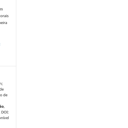
es
orais
meira
-
n;
úde
to de
ão
,
. DOI:
onível