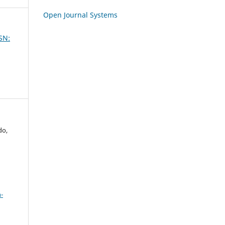
Open Journal Systems
SSN:
do,
a
-