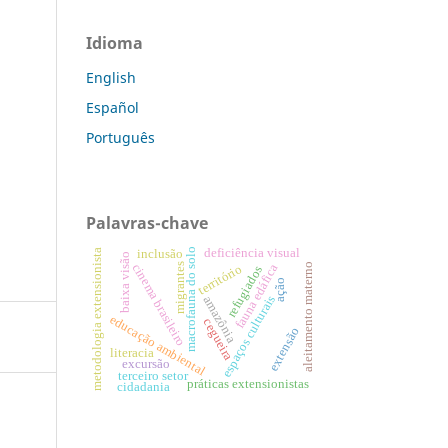
Idioma
English
Español
Português
Palavras-chave
deficiência visual
macrofauna do solo
metodologia extensionista
inclusão
baixa visão
migrantes
aleitamento materno
cinema brasileiro
território
fauna edáfica
refugiados
ação
espaços culturais
amazônia
educação ambiental
cegueira
extensão
literacia
excursão
terceiro setor
práticas extensionistas
cidadania