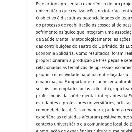
Este artigo apresenta a experiência de um proje
universitária que realiza ações na interface ent
O objetivo é discutir as potencialidades do teatr
do processo de reabilitação psicossocial de pes
sofrimento psíquico que integram uma associaçã
de Saúde Mental. Metodologicamente, as ações 
das contribuições do Teatro do Oprimido, da Lu
Economia Solidária. Como resultados, foram real
proporcionaram a produção de três peças e sete
relacionadas às temáticas de opressão, isolamen
psíquico e festividade natalina, entrelaçadas à i
emancipação. É importante reconhecer a plurali
sociais contemplados pelas ações do grupo teatr
profissionais da saúde mental, integrantes da E
estudantes e professores universitários, artistas
comunidade local. Dessa maneira, pudemos rec
experiências relatadas afetaram positivamente s
contexto universitário e a comunidade local de 
a ampliação de experiências culturais, maior vis