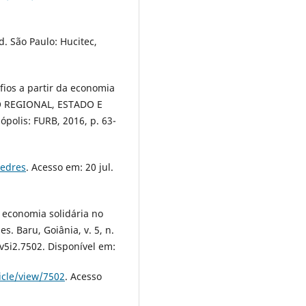
ed. São Paulo: Hucitec,
afios a partir da economia
O REGIONAL, ESTADO E
nópolis: FURB, 2016, p. 63-
sedres
. Acesso em: 20 jul.
e economia solidária no
s. Baru, Goiânia, v. 5, n.
.v5i2.7502. Disponível em:
icle/view/7502
. Acesso