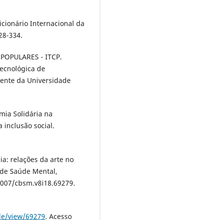
Dicionário Internacional da
28-334.
OPULARES - ITCP.
Tecnológica de
ente da Universidade
mia Solidária na
 inclusão social.
ia: relações da arte no
 de Saúde Mental,
0.5007/cbsm.v8i18.69279.
cle/view/69279
. Acesso