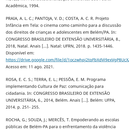
Acadêmica, 1994.
PRAIA, A. L. C.; PANTOJA, V. D.; COSTA, A. C. R. Projeto
Infância em Tela: o cinema como caminho para a discussão
dos direitos de crianças e adolescentes em Belém/PA. In:
CONGRESSO BRASILEIRO DE EXTENSÃO UNIVERSITÁRIA, 8.,
2018, Natal. Anais [...]. Natal: UFRN, 2018. p. 1435-1446.
Disponível em:
https://drive.google.com/file/d/1oczwhpj2tqFbXdVi9exVgP8UcX
Acesso em: 11 ago. 2021.
ROSA, E. C. S.; TERRA, E. L.; PESSÔA, E. M. Programa
implementando Cultura de Paz: comunicação para
cidadania. In: CONGRESSO BRASILEIRO DE EXTENSÃO
UNIVERSITÁRIA, 6., 2014, Belém. Anais [...]. Belém: UFPA,
2014. p. 251- 255.
ROCHA, G.; SOUZA, J.; MERCÊS, T. Empoderando as escolas
públicas de Belém-PA para o enfrentamento da violência