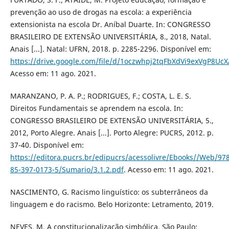
prevenção ao uso de drogas na escola: a experiência
extensionista na escola Dr. Aníbal Duarte. In: CONGRESSO
BRASILEIRO DE EXTENSÃO UNIVERSITÁRIA, 8., 2018, Natal.
Anais [...]. Natal: UFRN, 2018. p. 2285-2296. Disponível em:
https://drive.google.com/file/d/1oczwhpj2tqFbXdVi9exVgP8UcX
Acesso em: 11 ago. 2021.
MARANZANO, P. A. P.; RODRIGUES, F.; COSTA, L. E. S.
Direitos Fundamentais se aprendem na escola. In:
CONGRESSO BRASILEIRO DE EXTENSÃO UNIVERSITÁRIA, 5.,
2012, Porto Alegre. Anais [...]. Porto Alegre: PUCRS, 2012. p.
37-40. Disponível em:
https://editora.pucrs.br/edipucrs/acessolivre/Ebooks//Web/978
85-397-0173-5/Sumario/3.1.2.pdf
. Acesso em: 11 ago. 2021.
NASCIMENTO, G. Racismo linguístico: os subterrâneos da
linguagem e do racismo. Belo Horizonte: Letramento, 2019.
NEVES, M. A constitucionalização simbólica. São Paulo: