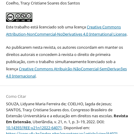
Coelho, Tracy Cristiane Soares dos Santos
Este trabalho está licenciado sob uma licença
Creative Commons
Attribution-NonCommercial-NoDerivatives 4.0 International License
.
Ao publicarem nesta revista, os autores concordam em manter os
direitos autorais e concedem à revista o direito de primeira
publicação, com o trabalho simultaneamente licenciado sob a
licença
Creative Commons Atribuição-NãoComercial-SemDerivações
4.0 Internacional
.
Como Citar
SOUZA, Lidyane Maria Ferreira de; COELHO, Iagda de Jesus;
SANTOS, Tracy Cristiane Soares dos. Congresso Brasileiro de
Extensão Universitária e a educação em direitos nas escolas.
Revista
Em Extensão
, Uberlândia, v. 21, n. 1, p. 3–19, 2022. DOI:
10.14393/REE-v21n12022-64071
. Disponível em:
https://seer.ufu.br/index.php/revextensao/article/view/64071
.