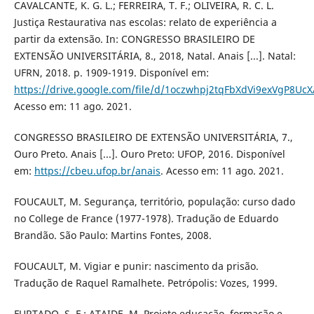
CAVALCANTE, K. G. L.; FERREIRA, T. F.; OLIVEIRA, R. C. L.
Justiça Restaurativa nas escolas: relato de experiência a
partir da extensão. In: CONGRESSO BRASILEIRO DE
EXTENSÃO UNIVERSITÁRIA, 8., 2018, Natal. Anais [...]. Natal:
UFRN, 2018. p. 1909-1919. Disponível em:
https://drive.google.com/file/d/1oczwhpj2tqFbXdVi9exVgP8UcX
Acesso em: 11 ago. 2021.
CONGRESSO BRASILEIRO DE EXTENSÃO UNIVERSITÁRIA, 7.,
Ouro Preto. Anais [...]. Ouro Preto: UFOP, 2016. Disponível
em:
https://cbeu.ufop.br/anais
. Acesso em: 11 ago. 2021.
FOUCAULT, M. Segurança, território, população: curso dado
no College de France (1977-1978). Tradução de Eduardo
Brandão. São Paulo: Martins Fontes, 2008.
FOUCAULT, M. Vigiar e punir: nascimento da prisão.
Tradução de Raquel Ramalhete. Petrópolis: Vozes, 1999.
FURTADO, S. F.; ATAIDE, M. Projeto educação, formação e