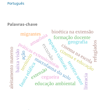
Português
Palavras-chave
bioética na extensão
migrantes
amazônia
formação docente
espaços culturais
geografia
refugiados
práticas extensionistas
cinema na escola
excursão
aleitamento materno
cinema e educação
baixa visão
ação
território
macrofauna do solo
terceiro setor
fauna edáfica
extensão
literacia
cegueira
educação ambiental