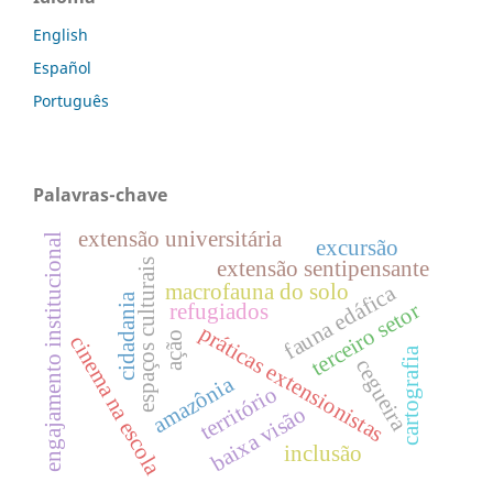
English
Español
Português
Palavras-chave
extensão universitária
engajamento institucional
excursão
espaços culturais
extensão sentipensante
macrofauna do solo
fauna edáfica
cidadania
terceiro setor
refugiados
práticas extensionistas
ação
cinema na escola
cartografia
cegueira
amazônia
território
baixa visão
inclusão