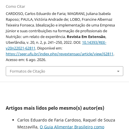
Como Citar
CARDOSO, Carlos Eduardo de Faria; MAGRANI, Juliana Isabela
Raposo; PAULA, Victória Andrade de; LOBO, Francine Albernaz
Teixeira Fonseca. Idealização e implementação de uma Empresa
Júnior e suas contribuições na formação de profissionais de
Nutrição: um relato de experiência.
Revista Em Extensão
,
Uberlândia, v. 20, n. 2, p. 241–250, 2022. DOI:
10.14393/REE-
v20n22021-62811
. Disponível em:
https://seer.ufu.br/index.php/revextensao/article/view/62811
.
Acesso em: 6 ago. 2026.
Formatos de Citação
Artigos mais lidos pelo mesmo(s) autor(es)
Carlos Eduardo de Faria Cardoso, Raquel de Souza
Mezzavilla,
O Guia Alimentar Brasileiro como