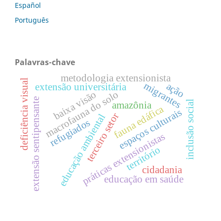
Español
Português
Palavras-chave
metodologia extensionista
deficiência visual
migrantes
ação
extensão universitária
baixa visão
macrofauna do solo
extensão sentipensante
inclusão social
amazônia
fauna edáfica
espaços culturais
terceiro setor
educação ambiental
refugiados
práticas extensionistas
território
cidadania
educação em saúde