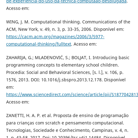
de-experiencia-do-uso-da-tecnica-computaao-desplugada
.
Acesso em:
WING, J. M. Computational thinking. Communications of the
ACM, New York, v. 49, n. 3, p. 33-35, 2006. Disponível em:
https://cacm.acm.org/magazines/2006/3/5977-
computational-thinking/fulltext
. Acesso em:
ZAHARIJA, G.; MLADENOVIĆ, S.; BOLJAT, I. Introducing basic
programming concepts to elementary school children.
Procedia: Social and Behavioral Sciences, [s. l.], v. 106, p.
1576, 2013. DOI: 10.1016/j.sbspro.2013.12.178. Disponível
em:
https://www.sciencedirect.com/science/article/pii/S18770428
Acesso em:
ZANETTI, H. A. P. et al. Proposta de ensino de programação
para crianças com scratch e pensamento computacional.
Tecnologias, Sociedade e Conhecimento, Campinas, v. 4, n.
1, p. 43-58, 2017. Doi: 10.20396/tsc.v4i1.14484. Disponível