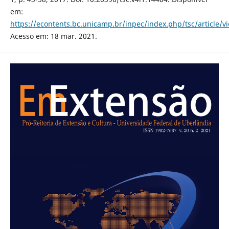
em:
https://econtents.bc.unicamp.br/inpec/index.php/tsc/article/v
Acesso em: 18 mar. 2021.