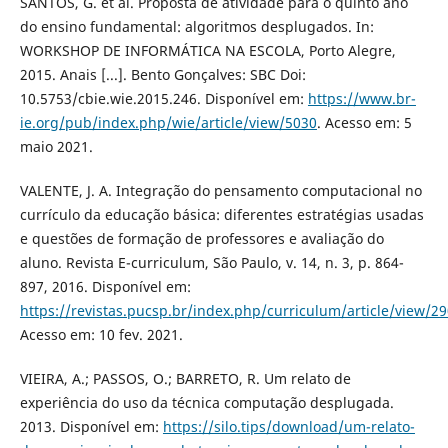
SANTOS, G. et al. Proposta de atividade para o quinto ano
do ensino fundamental: algoritmos desplugados. In:
WORKSHOP DE INFORMÁTICA NA ESCOLA, Porto Alegre,
2015. Anais [...]. Bento Gonçalves: SBC Doi:
10.5753/cbie.wie.2015.246. Disponível em:
https://www.br-
ie.org/pub/index.php/wie/article/view/5030
. Acesso em: 5
maio 2021.
VALENTE, J. A. Integração do pensamento computacional no
currículo da educação básica: diferentes estratégias usadas
e questões de formação de professores e avaliação do
aluno. Revista E-curriculum, São Paulo, v. 14, n. 3, p. 864-
897, 2016. Disponível em:
https://revistas.pucsp.br/index.php/curriculum/article/view/2
Acesso em: 10 fev. 2021.
VIEIRA, A.; PASSOS, O.; BARRETO, R. Um relato de
experiência do uso da técnica computação desplugada.
2013. Disponível em:
https://silo.tips/download/um-relato-