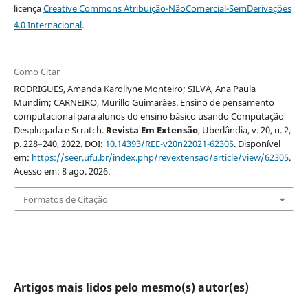
licença
Creative Commons Atribuição-NãoComercial-SemDerivações
4.0 Internacional
.
Como Citar
RODRIGUES, Amanda Karollyne Monteiro; SILVA, Ana Paula
Mundim; CARNEIRO, Murillo Guimarães. Ensino de pensamento
computacional para alunos do ensino básico usando Computação
Desplugada e Scratch.
Revista Em Extensão
, Uberlândia, v. 20, n. 2,
p. 228–240, 2022. DOI:
10.14393/REE-v20n22021-62305
. Disponível
em:
https://seer.ufu.br/index.php/revextensao/article/view/62305
.
Acesso em: 8 ago. 2026.
Formatos de Citação
Artigos mais lidos pelo mesmo(s) autor(es)