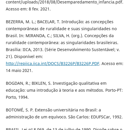
content/uploads/2018/08/Desemparedamento_infancia.pdf.
Acesso em: 8 fev. 2021.
BEZERRA, M. L.; BACELAR, T. Introdução: as concepções
contemporâneas de ruralidade e suas singularidades no
Brasil. In: MIRANDA, C.; SILVA, H. (org.). Concepções da
ruralidade contemporânea: as singularidades brasileiras.
Brasília: IICA, 2013. (Série Desenvolvimento Sustentável; v.
21). Disponível em:
http://repiica.iica.int/DOCS/B3226P/B3226P.PDF
. Acesso em:
14 maio 2021.
BOGDAN, R.; BIKLEN, S. Investigação qualitativa em
educação: uma introdução à teoria e aos métodos. Porto-PT:
Porto, 1994.
BOTOMÉ, S. P. Extensão universitária no Brasil: a
administração de um equívoco. São Carlos: EDUFSCar, 1992.
BRASIL. Lei nº 8.069, de 13 de julho de 1990. Dispõe sobre o