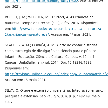
https://repositorio.ufc.br/handle/riufc/12082
. Acesso em: 29
abr. 2021.
ROSSET, J. M.; WEBSTER, M. H.; RIZZI, A. As crianças na
natureza. Tempo de Creche, [s. l.], 8 fev. 2016. Disponível
em:
http://www.tempodecreche.com.br/crianca-e-natureza-
2/as-criancas-na-natureza/
. Acesso em: 1º mar. 2021.
SCALFI, G. A. M.; CORRÊA, A. M. A arte de contar histórias
como estratégia de divulgação da ciência para o público
infantil. Educação, Ciência e Cultura, Canoas, v. 19, n. 1.
Canoas: UnilaSalle, jan.- jul. 2014. Doi: 10.18316/1595.
Disponível em:
https://revistas.unilasalle.edu.br/index.php/Educacao/article/
Acesso em: 15 maio 2021.
SILVA, O. O que é extensão universitária. Integração: ensino,
pesquisa e extensão, São Paulo, v. 3, n. 9, p. 148-149, maio
1997.