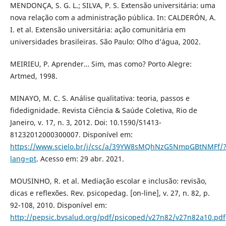
MENDONÇA, S. G. L.; SILVA, P. S. Extensão universitária: uma
nova relação com a administração pública. In: CALDERÓN, A.
I. et al. Extensão universitária: ação comunitária em
universidades brasileiras. São Paulo: Olho d’água, 2002.
MEIRIEU, P. Aprender… Sim, mas como? Porto Alegre:
Artmed, 1998.
MINAYO, M. C. S. Análise qualitativa: teoria, passos e
fidedignidade. Revista Ciência & Saúde Coletiva, Rio de
Janeiro, v. 17, n. 3, 2012. Doi: 10.1590/S1413-
81232012000300007. Disponível em:
https://www.scielo.br/j/csc/a/39YW8sMQhNzG5NmpGBtNMFf/
lang=pt
. Acesso em: 29 abr. 2021.
MOUSINHO, R. et al. Mediação escolar e inclusão: revisão,
dicas e reflexões. Rev. psicopedag. [on-line], v. 27, n. 82, p.
92-108, 2010. Disponível em:
http://pepsic.bvsalud.org/pdf/psicoped/v27n82/v27n82a10.pdf