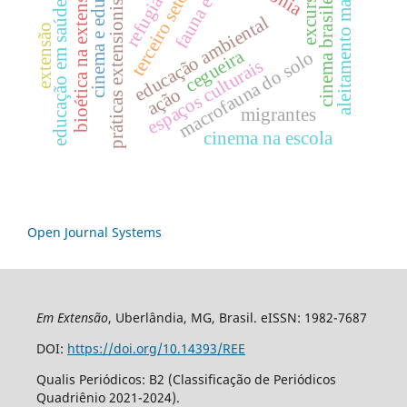
fauna edáfica
cinema e educação
aleitamento materno
refugiados
cinema brasileiro
bioética na extensão
práticas extensionistas
excursão
terceiro setor
educação em saúde
educação ambiental
extensão
cegueira
macrofauna do solo
espaços culturais
ação
migrantes
cinema na escola
Open Journal Systems
Em Extensão
, Uberlândia, MG, Brasil. eISSN: 1982-7687
DOI:
https://doi.org/10.14393/REE
Qualis Periódicos: B2 (Classificação de Periódicos
Quadriênio 2021-2024).