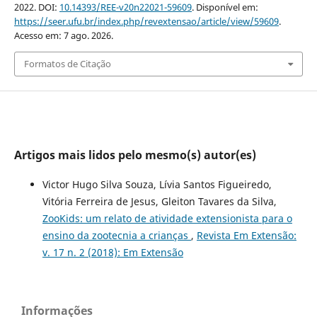
2022. DOI:
10.14393/REE-v20n22021-59609
. Disponível em:
https://seer.ufu.br/index.php/revextensao/article/view/59609
.
Acesso em: 7 ago. 2026.
Formatos de Citação
Artigos mais lidos pelo mesmo(s) autor(es)
Victor Hugo Silva Souza, Lívia Santos Figueiredo,
Vitória Ferreira de Jesus, Gleiton Tavares da Silva,
ZooKids: um relato de atividade extensionista para o
ensino da zootecnia a crianças
,
Revista Em Extensão:
v. 17 n. 2 (2018): Em Extensão
Informações