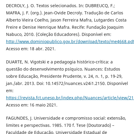
DECROLY, J. O. Textos selecionados. In: DUBREUCQ, F.;
MAFRA, J. F. (org.). Jean-Ovide Decroly. Tradução de Carlos
Alberto Vieira Coelho, Jason Ferreira Mafra, Lutgardes Costa
Freire e Denise Henrique Mafra. Recife: Fundação Joaquim
Nabuco, 2010. (Coleção Educadores). Disponível em:
http://www.dominiopublico.gov.br/download/texto/me4668.pd
Acesso em: 18 abr. 2021.
DUARTE, N. Vigotski e a pedagogia histórico-crítica: a
questão do desenvolvimento psíquico. Nuances: Estudos
sobre Educação, Presidente Prudente, v. 24, n. 1, p. 19-29,
jan./abr. 2013. Doi: 10.14572/nuances.v24i1.2150. Disponível
em:
https://revista.fct.unesp.br/index.php/Nuances/article/view/2
Acesso em: 16 maio 2021.
FAGUNDES, J. Universidade e compromisso social: extensão,
limites e perspectivas. 1985. 170 f. Tese (Doutorado) –
Faculdade de Educação, Universidade Estadual de