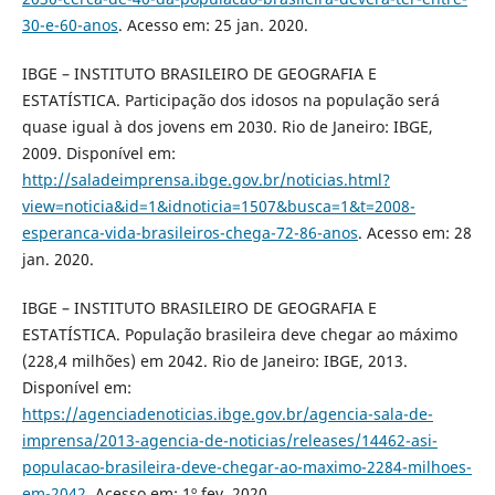
30-e-60-anos
. Acesso em: 25 jan. 2020.
IBGE – INSTITUTO BRASILEIRO DE GEOGRAFIA E
ESTATÍSTICA. Participação dos idosos na população será
quase igual à dos jovens em 2030. Rio de Janeiro: IBGE,
2009. Disponível em:
http://saladeimprensa.ibge.gov.br/noticias.html?
view=noticia&id=1&idnoticia=1507&busca=1&t=2008-
esperanca-vida-brasileiros-chega-72-86-anos
. Acesso em: 28
jan. 2020.
IBGE – INSTITUTO BRASILEIRO DE GEOGRAFIA E
ESTATÍSTICA. População brasileira deve chegar ao máximo
(228,4 milhões) em 2042. Rio de Janeiro: IBGE, 2013.
Disponível em:
https://agenciadenoticias.ibge.gov.br/agencia-sala-de-
imprensa/2013-agencia-de-noticias/releases/14462-asi-
populacao-brasileira-deve-chegar-ao-maximo-2284-milhoes-
em-2042
. Acesso em: 1º fev. 2020.