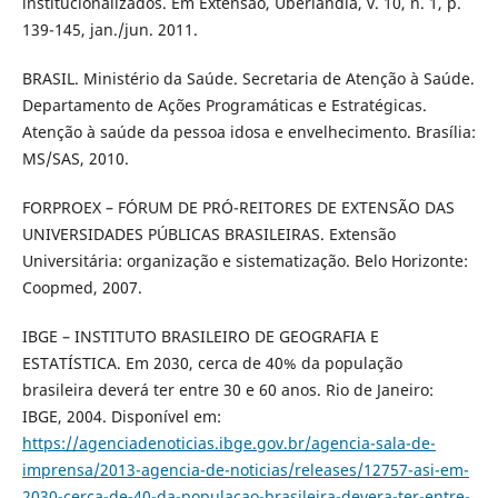
institucionalizados. Em Extensão, Uberlândia, v. 10, n. 1, p.
139-145, jan./jun. 2011.
BRASIL. Ministério da Saúde. Secretaria de Atenção à Saúde.
Departamento de Ações Programáticas e Estratégicas.
Atenção à saúde da pessoa idosa e envelhecimento. Brasília:
MS/SAS, 2010.
FORPROEX – FÓRUM DE PRÓ-REITORES DE EXTENSÃO DAS
UNIVERSIDADES PÚBLICAS BRASILEIRAS. Extensão
Universitária: organização e sistematização. Belo Horizonte:
Coopmed, 2007.
IBGE – INSTITUTO BRASILEIRO DE GEOGRAFIA E
ESTATÍSTICA. Em 2030, cerca de 40% da população
brasileira deverá ter entre 30 e 60 anos. Rio de Janeiro:
IBGE, 2004. Disponível em:
https://agenciadenoticias.ibge.gov.br/agencia-sala-de-
imprensa/2013-agencia-de-noticias/releases/12757-asi-em-
2030-cerca-de-40-da-populacao-brasileira-devera-ter-entre-