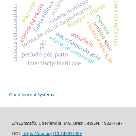
território
cinema brasileiro
educação em saúde
migrantes
fauna edáfica
espaços culturais
cinema na escola
formação inicial de professores
práticas extensionistas
cegueira
cinema e educação
terceiro setor
amazônia
macrofauna do solo
educação ambiental
ação
período pós-parto
interdisciplinaridade
Open Journal Systems
Em Extensão
, Uberlândia, MG, Brasil. eISSN: 1982-7687
DOI:
https://doi.org/10.14393/REE