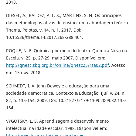
2018.
DIESEL, A.; BALDEZ, A. L. S.; MARTINS, S. N. Os princípios
das metodologias ativas de ensino: uma abordagem teórica.
Thema, Pelotas, v. 14, n. 1, 2017. Doi:
10.15536/thema.14.2017.268-288.404.
ROQUE, N. F. Química por meio do teatro. Química Nova na
Escola, v. 25, p. 27-29, maio 2007. Disponível em:
http://qnesc.sbq.org.br/online/qnesc25/rsa02.pdf
. Acesso
em: 15 nov. 2018.
SCHMIDT, I. A. John Dewey e a educação para uma
sociedade democrática. Contexto & Educação, Ijuí, v. 24, n.
82, p. 135-154, 2009. Doi: 10.21527/2179-1309.2009.82.135-
154.
VYGOTSKY, L. S. Aprendizagem e desenvolvimento
intelectual na idade escolar. 1988. Disponível em:
http://www.luzimarteixeira.com.br/wp-