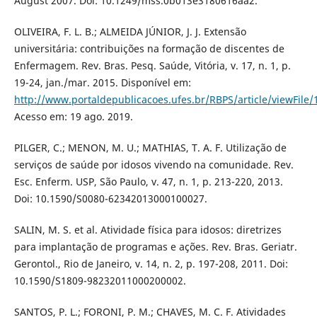
August 2007. Doi: 10.1249/mss.0b013e3180616aa2.
OLIVEIRA, F. L. B.; ALMEIDA JÚNIOR, J. J. Extensão
universitária: contribuições na formação de discentes de
Enfermagem. Rev. Bras. Pesq. Saúde, Vitória, v. 17, n. 1, p.
19-24, jan./mar. 2015. Disponível em:
http://www.portaldepublicacoes.ufes.br/RBPS/article/viewFile
Acesso em: 19 ago. 2019.
PILGER, C.; MENON, M. U.; MATHIAS, T. A. F. Utilização de
serviços de saúde por idosos vivendo na comunidade. Rev.
Esc. Enferm. USP, São Paulo, v. 47, n. 1, p. 213-220, 2013.
Doi: 10.1590/S0080-62342013000100027.
SALIN, M. S. et al. Atividade física para idosos: diretrizes
para implantação de programas e ações. Rev. Bras. Geriatr.
Gerontol., Rio de Janeiro, v. 14, n. 2, p. 197-208, 2011. Doi:
10.1590/S1809-98232011000200002.
SANTOS, P. L.; FORONI, P. M.; CHAVES, M. C. F. Atividades