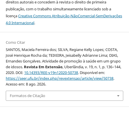
direitos autorais e concedem à revista o direito de primeira
publicação, com o trabalho simultaneamente licenciado sob a
licença
Creative Commons Atribuição-NãoComercial-SemDerivações
4.0 Internacional
.
Como Citar
SANTOS, Maciela Ferreira dos; SILVA, Regiane Kelly Lopes; COSTA,
José Henrique Rocha da; TEIXEIRA, Jeisabelly Adrianne Lima; DIAS,
Ernandes Gonçalves. Atividade de promoção à saúde em um grupo
de idosos.
Revista Em Extensão
, Uberlândia, v. 19, n. 1, p. 136–144,
2020. DOI:
10.14393/REE-v19n12020-50738
. Disponível em:
https://seer.ufu.br/index.php/revextensao/article/view/50738
.
Acesso em: 8 ago. 2026.
Formatos de Citação