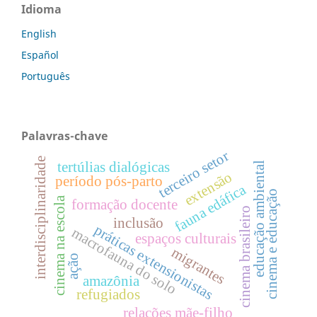
Idioma
English
Español
Português
Palavras-chave
terceiro setor
interdisciplinaridade
tertúlias dialógicas
educação ambiental
extensão
período pós-parto
fauna edáfica
cinema e educação
cinema na escola
formação docente
cinema brasileiro
inclusão
práticas extensionistas
macrofauna do solo
espaços culturais
migrantes
ação
amazônia
refugiados
relações mãe-filho