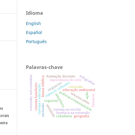
Idioma
English
Español
Português
Palavras-chave
refugiados
formação docente
extensão universitária
fauna edáfica
macrofauna do solo
espaços culturais
migrantes
cinema brasileiro
cinema e educação
extensão
educação ambiental
práticas extensionistas
terceiro setor
ação
amazônia
literacia
cegueira
inclusão
território
es
cinema na escola
bioética na extensão
orais
cidadania
geografia
meira