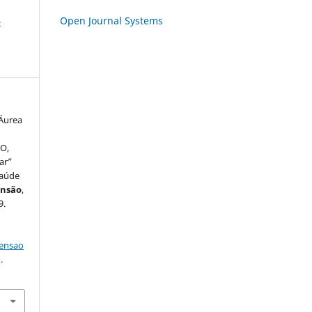
Open Journal Systems
-
 Áurea
O,
ar”
saúde
ensão
,
9.
tensao
.