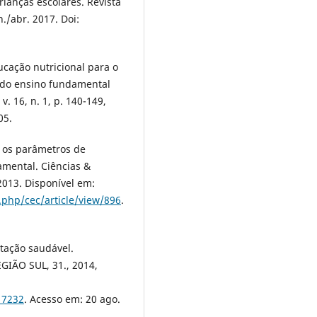
ianças escolares. Revista
n./abr. 2017. Doi:
ducação nutricional para o
 do ensino fundamental
. 16, n. 1, p. 140-149,
05.
a os parâmetros de
amental. Ciências &
 2013. Disponível em:
.php/cec/article/view/896
.
ntação saudável.
IÃO SUL, 31., 2014,
17232
. Acesso em: 20 ago.