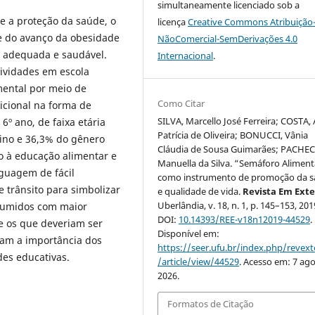
simultaneamente licenciado sob a
e a proteção da saúde, o
licença
Creative Commons Atribuição
le do avanço da obesidade
NãoComercial-SemDerivações 4.0
 adequada e saudável.
Internacional
.
tividades em escola
mental por meio de
Como Citar
icional na forma de
SILVA, Marcello José Ferreira; COSTA,
 6º ano, de faixa etária
Patrícia de Oliveira; BONUCCI, Vânia
nino e 36,3% do gênero
Cláudia de Sousa Guimarães; PACHEC
do à educação alimentar e
Manuella da Silva. “Semáforo Aliment
nguagem de fácil
como instrumento de promoção da 
 trânsito para simbolizar
e qualidade de vida.
Revista Em Ext
Uberlândia, v. 18, n. 1, p. 145–153, 201
sumidos com maior
DOI:
10.14393/REE-v18n12019-44529
.
e os que deveriam ser
Disponível em:
ram a importância dos
https://seer.ufu.br/index.php/revex
des educativas.
/article/view/44529
. Acesso em: 7 ago
2026.
Formatos de Citação