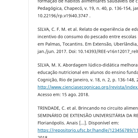
formação de hábitos alimentares saudáveis de cr
Pedagógica, Chapecó, v. 19, n. 40, p. 136-154, ja
10.22196/rp.v19i40.3747 .
SILVA, C. F. M. et al. Relato de experiência de e
incentivo do consumo do pescado entre escolas
em Palmas, Tocantins. Em Extensão, Uberlândia, v
jan./jun. 2017. Doi: 10.14393/REE-v16n12017_rel
SILVA, M. X. Abordagem lúdico-didática melhor
educação nutricional em alunos do ensino fund
Cognição, Rio de Janeiro, v. 18, n. 2, p. 136-148,
http://www.cienciasecognicao.org/revista/index
Acesso em: 15 ago. 2018.
TRINDADE, C. et al. Brincando no circuito alime
SEMINÁRIO DE EXTENSÃO UNIVERSITÁRIA DA REG
Florianópolis. Anais [...]. Disponível em:
https://repositorio.ufsc.br/handle/123456789/1
2018.