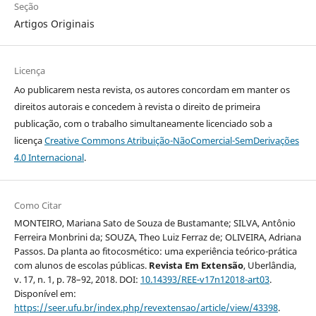
Seção
Artigos Originais
Licença
Ao publicarem nesta revista, os autores concordam em manter os
direitos autorais e concedem à revista o direito de primeira
publicação, com o trabalho simultaneamente licenciado sob a
licença
Creative Commons Atribuição-NãoComercial-SemDerivações
4.0 Internacional
.
Como Citar
MONTEIRO, Mariana Sato de Souza de Bustamante; SILVA, Antônio
Ferreira Monbrini da; SOUZA, Theo Luiz Ferraz de; OLIVEIRA, Adriana
Passos. Da planta ao fitocosmético: uma experiência teórico-prática
com alunos de escolas públicas.
Revista Em Extensão
, Uberlândia,
v. 17, n. 1, p. 78–92, 2018. DOI:
10.14393/REE-v17n12018-art03
.
Disponível em:
https://seer.ufu.br/index.php/revextensao/article/view/43398
.