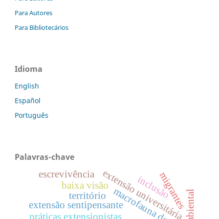
Para Autores
Para Bibliotecários
Idioma
English
Español
Português
Palavras-chave
extensão universitária
escrevivência
migrantes
inclusão
baixa visão
macrofauna do solo
território
extensão sentipensante
práticas extensionistas