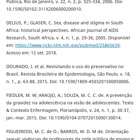
Pública, Rio de Janeiro, v. 22, n. 2, p. 325-334, 2006. Doi:
10.1590/S0102-311X2006000200010.
DELIUS, P.; GLASER, C. Sex, disease and stigma in South
Africa: historical perspectives. African Journal of AIDS
Research, South Africa, v. 4, n. 1, p. 29-36, 2005. Disponível
em:
https://www.ncbi.nlm.nih.gov/pubmed/25865639
.
Acesso em: 12 set. 2018.
DOURADO, I. et al. Revisitando o uso do preservativo no
Brasil. Revista Brasileira de Epidemiologia, São Paulo, v. 18,
n. 1., p. 63-88, 2015. Doi: 10.1590/1809-4503201500050006.
FIEDLER, M. W; ARAÚJO, A.; SOUZA, M. C. C. de. A prevenção
da gravidez na adolescência na visão de adolescentes. Texto
& Contexto Enfermagem, Florianópolis, v. 24, n. 1, p. 30-37,
jan.-mar. 2015. Doi: 10.1590/0104-07072015000130014.
FIGUEIREDO, M. C. de O.; BARROS, M. D. M de. Orientação
sexual: vivências de professores da rede pública de ensino e