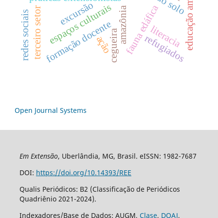
educação ambiental
excursão
espaços culturais
fauna edáfica
amazônia
terceiro setor
redes sociais
formação docente
literacia
cegueira
refugiados
ação
Open Journal Systems
Em Extensão
, Uberlândia, MG, Brasil. eISSN: 1982-7687
DOI:
https://doi.org/10.14393/REE
Qualis Periódicos: B2 (Classificação de Periódicos
Quadriênio 2021-2024).
Indexadores/Base de Dados: AUGM,
Clase
,
DOAJ
,