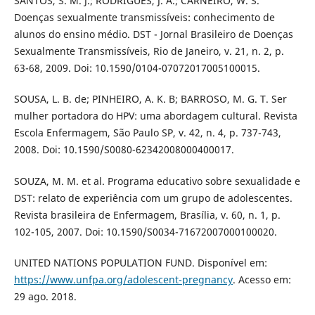
SANTOS, S. M. J.; RODRIGUES, J. A.; CARNEIRO, W. S.
Doenças sexualmente transmissíveis: conhecimento de
alunos do ensino médio. DST - Jornal Brasileiro de Doenças
Sexualmente Transmissíveis, Rio de Janeiro, v. 21, n. 2, p.
63-68, 2009. Doi: 10.1590/0104-07072017005100015.
SOUSA, L. B. de; PINHEIRO, A. K. B; BARROSO, M. G. T. Ser
mulher portadora do HPV: uma abordagem cultural. Revista
Escola Enfermagem, São Paulo SP, v. 42, n. 4, p. 737-743,
2008. Doi: 10.1590/S0080-62342008000400017.
SOUZA, M. M. et al. Programa educativo sobre sexualidade e
DST: relato de experiência com um grupo de adolescentes.
Revista brasileira de Enfermagem, Brasília, v. 60, n. 1, p.
102-105, 2007. Doi: 10.1590/S0034-71672007000100020.
UNITED NATIONS POPULATION FUND. Disponível em:
https://www.unfpa.org/adolescent-pregnancy
. Acesso em:
29 ago. 2018.