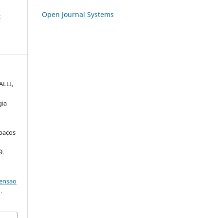
Open Journal Systems
-
ALLI,
gia
spaços
9.
tensao
.