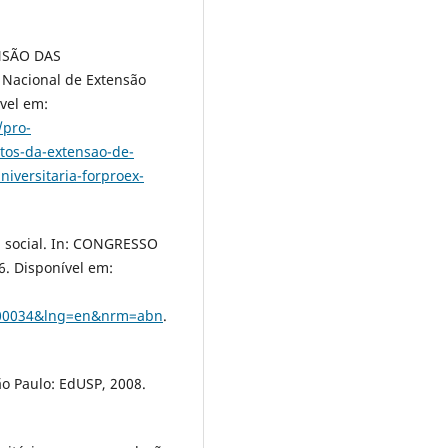
NSÃO DAS
 Nacional de Extensão
vel em:
/pro-
tos-da-extensao-de-
niversitaria-forproex-
 social. In: CONGRESSO
. Disponível em:
100034&lng=en&nrm=abn
.
ão Paulo: EdUSP, 2008.