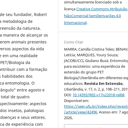
simultaneamente licenciado sob a
licença
Creative Commons Atribuição
 de seu fundador, Robert
NãoComercial-SemDerivações 4.0
a metodologia de
Internacional
.
reensão da natureza.
a maneira de alcançar os
 serem animais presentes
Como Citar
versos aspectos da vida
MARRA, Camilla Cristina Teles; BENAV
Letícia; MARQUES, Youry Souza;
e em uma realidade
JACOBUCCI, Giuliano Buzá. Entomolo
PET/Biologia da
para escoteiros: uma experiência de
ontribuir com a formação
extensão do grupo PET
s habilidades dos
Biologia/Uberlândia em diferentes e
ica entomologia. O
educativos.
Revista Em Extensão
,
Uberlândia, v. 17, n. 2, p. 198–211, 201
iângulo" entre agosto e
DOI:
10.14393/REE-v17n22018-rel08
.
total de quatro
Disponível em:
spectivamente: aspectos
https://seer.ufu.br/index.php/revex
dos insetos, patologias
/article/view/42496
. Acesso em: 7 ago
doenças e seus vetores.
2026.
oca de experiência com