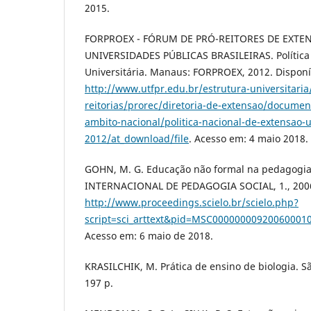
2015.
FORPROEX - FÓRUM DE PRÓ-REITORES DE EXTE
UNIVERSIDADES PÚBLICAS BRASILEIRAS. Política
Universitária. Manaus: FORPROEX, 2012. Disponí
http://www.utfpr.edu.br/estrutura-universitaria
reitorias/prorec/diretoria-de-extensao/documen
ambito-nacional/politica-nacional-de-extensao-u
2012/at_download/file
. Acesso em: 4 maio 2018.
GOHN, M. G. Educação não formal na pedagogia
INTERNACIONAL DE PEDAGOGIA SOCIAL, 1., 2006
http://www.proceedings.scielo.br/scielo.php?
script=sci_arttext&pid=MSC0000000092006000
Acesso em: 6 maio de 2018.
KRASILCHIK, M. Prática de ensino de biologia. S
197 p.