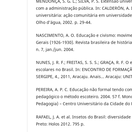
MENDONÇA, S. G. L.; SILVA, P. S. Extensão unive
com a administração pública. In: CALDERÓN, A. 
universitária: ação comunitária em universidades
Olho d’água, 2002. p. 29-44.
NASCIMENTO, A. O. Educação e civismo: movime
Gerais (1926-1930). Revista brasileira de históri
n. 7, jan./jun. 2004.
NUNES, J. R. F.; FREITAS, S. S. S.; GRAÇA, R. F. O
escolares no Brasil. In: ENCONTRO DE FORMA
SERGIPE, 4., 2011, Aracaju. Anais... Aracaju: UNIT
PEREIRA, A. P. C. Educação não formal tendo c
pedagógico o método escoteiro. 2004. 57 f. Mo
Pedagogia) – Centro Universitário da Cidade do R
RAFAEL, J. A. et al. Insetos do Brasil: diversidad
Preto: Holos 2012. 795 p.