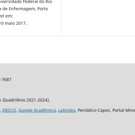
iversidade Federal do Rio
ha de Enfermagem, Porto
vel em:
10 maio 2017.
2-7687
os Quadriênio 2021-2024).
,
EBSCO
,
Google Acadêmico
,
Latindex
, Periódico Capes, Portal Min