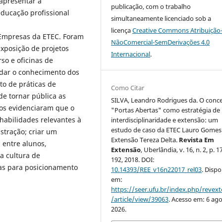
apresentar à
publicação, com o trabalho
educação profissional
simultaneamente licenciado sob a
licença
Creative Commons Atribuição
 Empresas da ETEC. Foram
NãoComercial-SemDerivações 4.0
exposição de projetos
Internacional
.
rso e oficinas de
undar o conhecimento dos
to de práticas de
Como Citar
e tornar pública as
SILVA, Leandro Rodrigues da. O conce
dos evidenciaram que o
"Portas Abertas" como estratégia de
habilidades relevantes à
interdisciplinaridade e extensão: um
estudo de caso da ETEC Lauro Gomes 
stração; criar um
Extensão Tereza Delta.
Revista Em
 entre alunos,
Extensão
, Uberlândia, v. 16, n. 2, p. 
a cultura de
192, 2018. DOI:
as para posicionamento
10.14393/REE_v16n22017_rel03
. Dispo
em:
https://seer.ufu.br/index.php/revex
/article/view/39063
. Acesso em: 6 ago
2026.