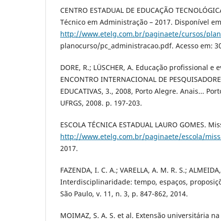
CENTRO ESTADUAL DE EDUCAÇÃO TECNOLÓGICA 
Técnico em Administração – 2017. Disponível em
http://www.etelg.com.br/paginaete/cursos/plan
planocurso/pc_administracao.pdf. Acesso em: 3
DORE, R.; LÜSCHER, A. Educação profissional e ev
ENCONTRO INTERNACIONAL DE PESQUISADORES
EDUCATIVAS, 3., 2008, Porto Alegre. Anais... Port
UFRGS, 2008. p. 197-203.
ESCOLA TÉCNICA ESTADUAL LAURO GOMES. Missã
http://www.etelg.com.br/paginaete/escola/mis
2017.
FAZENDA, I. C. A.; VARELLA, A. M. R. S.; ALMEIDA,
Interdisciplinaridade: tempo, espaços, proposiç
São Paulo, v. 11, n. 3, p. 847-862, 2014.
MOIMAZ, S. A. S. et al. Extensão universitária na