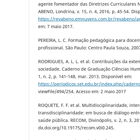
agente fomentador das Diretrizes Curriculares N
ABENO, Londrina, v. 15, n. 4, 2016, p. 45-54. Dis
https://revabeno.emnuvens.com.br/revabeno/ar
em: 7 maio 2017.
PEREIRA, L. C. Formação pedagógica para docen
profissional. São Paulo: Centro Paula Souza, 200
RODRIGUES, A. L. L. et al. Contribuições da exte
sociedade. Caderno de Graduação Ciências Human
1, n. 2, p. 141-148, mar. 2013. Disponível em:
https://periodicos.set.edu.br/index.php/cadern
viewFile/494/254. Acesso em: 2 maio 2017
ROQUETE, F. F. et al. Multidisciplinaridade, inte
transdisciplinaridade: em busca de diálogo ent
saúde pública. RECOM, Divinópolis, v. 2, n. 3, 201
dx.doi.org/10.19175/recom.v0i0.245.