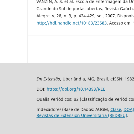
VANZIN, A. S. et al. Escola de Enfermagem da Un
Grande do Sul de portas abertas. Revista Gaúc
Alegre, v. 28, n. 3, p. 424-429, set. 2007. Disponí
http://hdl.handle.net/10183/23583
. Acesso em: 
Em Extensão
, Uberlândia, MG, Brasil. eISSN: 198
DOI:
https://doi.org/10.14393/REE
Qualis Periódicos: B2 (Classificação de Periódic
Indexadores/Base de Dados: AUGM,
Clase
,
DOAJ
Revistas de Extensión Universitaria (REDREU)
.