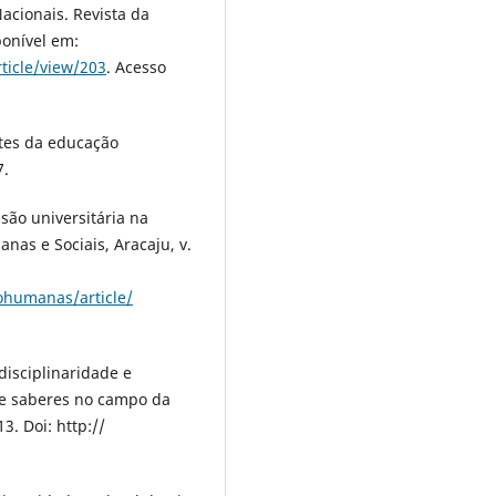
acionais. Revista da
ponível em:
ticle/view/203
. Acesso
tes da educação
7.
nsão universitária na
as e Sociais, Aracaju, v.
ohumanas/article/
rdisciplinaridade e
re saberes no campo da
3. Doi: http://