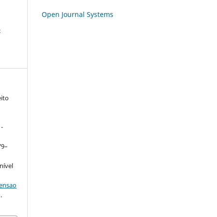
Open Journal Systems
-
ito
-
179–
nível
tensao
.