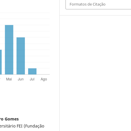
Formatos de Citação
uro Gomes
rsitário FEI (Fundação