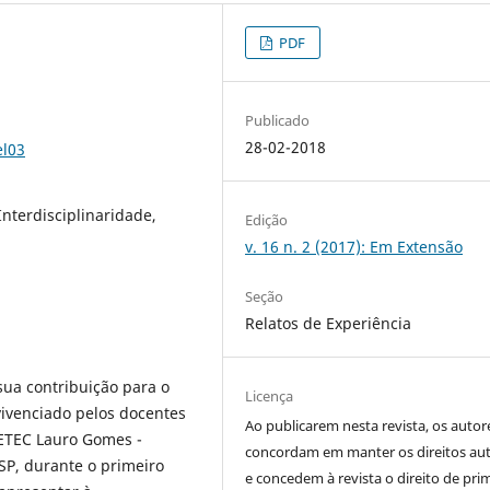
PDF
Publicado
28-02-2018
el03
Interdisciplinaridade,
Edição
v. 16 n. 2 (2017): Em Extensão
Seção
Relatos de Experiência
sua contribuição para o
Licença
ivenciado pelos docentes
Ao publicarem nesta revista, os autor
 ETEC Lauro Gomes -
concordam em manter os direitos aut
SP, durante o primeiro
e concedem à revista o direito de pri