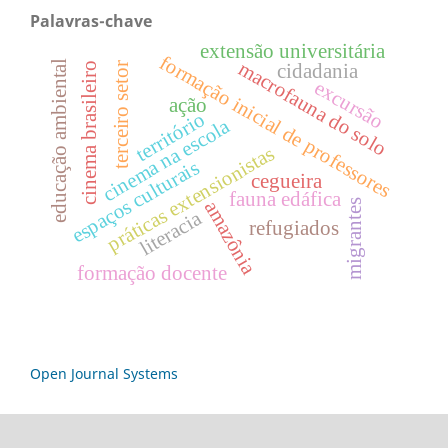
Palavras-chave
extensão universitária
formação inicial de professores
macrofauna do solo
educação ambiental
terceiro setor
cinema brasileiro
cidadania
excursão
ação
território
cinema na escola
práticas extensionistas
espaços culturais
cegueira
fauna edáfica
migrantes
amazônia
literacia
refugiados
formação docente
Open Journal Systems