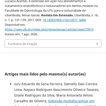
Luciana Arantes. A extensão em ação nos atendimentos e
tratamentos endodônticos e restauradores em dentes molares na
Faculdade de Odontologia da UFU para a comunidade de
Uberlândia, Minas Gerais.
Revista Em Extensão
, Uberlândia, v. 16,
n. 1, p. 131–139, 2017. DOI:
10.14393/REE-v16n12017_rel04
.
Disponível em:
https://seer.ufu.br/index.php/revextensao/article/view/37819
.
Acesso em: 7 ago. 2026.
Formatos de Citação
Artigos mais lidos pelo mesmo(s) autor(es)
Iury Eduardo de Sena Ferreira, Danielly Davi Correia
Lima, Nayara Rodrigues Nascimento Oliveira Tavares,
Gisele Rodrigues da Silva, Maria Antonieta Veloso
Carvalho de Oliveira,
Extensão multidisciplinar em