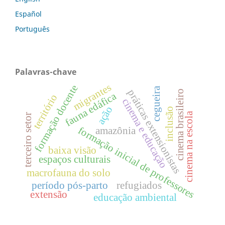
Español
Português
Palavras-chave
migrantes
formação docente
cegueira
práticas extensionistas
cinema brasileiro
fauna edáfica
território
cinema e educação
ação
inclusão
cinema na escola
terceiro setor
formação inicial de professores
amazônia
baixa visão
espaços culturais
macrofauna do solo
período pós-parto
refugiados
extensão
educação ambiental