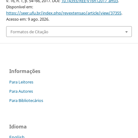
v. 16, n. 1, p. 54–66, 2017. DOI:
10.14393/REE-v16n12017_art03
.
Disponível em:
https://seer.ufu.br/index.php/revextensao/article/view/37355
.
Acesso em: 9 ago. 2026.
Formatos de Citação
Informações
Para Leitores
Para Autores
Para Bibliotecários
Idioma
English