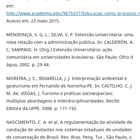
em:
http://www.academia.edu/9675257/Educacao_como_processo_n
Acesso em: 23 maio 2015.
MENDONÇA, S. G. L.; SILVA, V. P. Extensão universitária: uma
nova relação com a administração pública. In: CALDERÓN, A.
I.; SAMPAIO, H. (Org.) Extensão Universitária: ação
comunitária em universidades brasileiras. São Paulo: Olho d
´água, 2002. p. 29-44.
MOREIRA, J. C.; BIGARELLA, J. J. Interpretação ambiental e
geoturismo em Fernando de Noronha-PE. In: CASTILHO, C. J.
M. de; VIEGAS, J. Turismo e práticas socioespaciais:
múltiplas abordagens e interdisciplinaridades. Recife:
Editora da UFPE, 2008. p. 171-192.
NASCIMENTO, C. A. et al. A regulamentação da atividade de
condução de visitantes nos sistemas estaduais de unidades
de conservação do Brasil. Rev. Bras. Pesq. Tur., São Paulo, v.