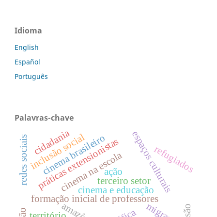
Idioma
English
Español
Português
Palavras-chave
cidadania
espaços culturais
inclusão social
cinema brasileiro
redes sociais
práticas extensionistas
refugiados
cinema na escola
ação
terceiro setor
cinema e educação
formação inicial de professores
amazônia
migrantes
território