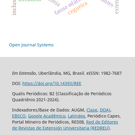
extensão
fauna edáfica
inclusão
cegueira
Open Journal Systems
Em Extensão
, Uberlândia, MG, Brasil. eISSN: 1982-7687
DOI:
https://doi.org/10.14393/REE
Qualis Periódicos: B2 (Classificação de Periódicos
Quadriênio 2021-2024).
Indexadores/Base de Dados: AUGM,
Clase
,
DOAJ
,
EBSCO
,
Google Acadêmico
,
Latindex
, Periódico Capes,
Portal Mineiro de Periódicos, REDIB,
Red de Editores
de Revistas de Extensión Universitaria (REDREU)
.