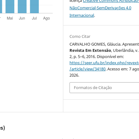
licença
Creative Commons Atribuição
NãoComercial-SemDerivações 4.0
Internacional
.
Como Citar
CARVALHO GOMES, Gláucia. Apresent
Revista Em Extensão
, Uberlândia, v.
2, p. 5–6, 2016. Disponível em:
https://seer.ufu.br/index.php/revex
/article/view/34180
. Acesso em: 7 ago
2026.
Formatos de Citação
s)