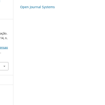
-
Open Journal Systems
ação.
 14, n.
tensao
.