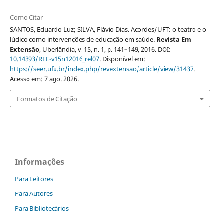
Como Citar
SANTOS, Eduardo Luz; SILVA, Flávio Dias. Acordes/UFT: o teatro e o
lúdico como intervenções de educação em saúde.
Revista Em
Extensão
, Uberlândia, v. 15, n. 1, p. 141–149, 2016. DOI:
10.14393/REE-v15n12016_rel07
. Disponível em:
https://seer.ufu.br/index.php/revextensao/article/view/31437
.
Acesso em: 7 ago. 2026.
Formatos de Citação
Informações
Para Leitores
Para Autores
Para Bibliotecários