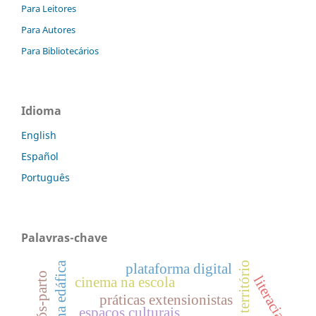
Para Leitores
Para Autores
Para Bibliotecários
Idioma
English
Español
Português
Palavras-chave
território
fauna edáfica
plataforma digital
literacia
cinema na escola
práticas extensionistas
espaços culturais