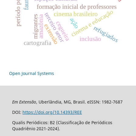
período pós-parto
formação inicial de professores
cinema e educação
cinema brasileiro
terceiro setor
migrantes
amazônia
ação
cegueira
extensão
refugiados
inclusão
cartografia
Open Journal Systems
Em Extensão
, Uberlândia, MG, Brasil. eISSN: 1982-7687
DOI:
https://doi.org/10.14393/REE
Qualis Periódicos: B2 (Classificação de Periódicos
Quadriênio 2021-2024).