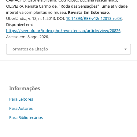
CAMACHO, Gabriela Silveira; CUSTÓDIO, Luciana Nascimento;
OLIVEIRA, Renata Carmo de. "Roda das Sensações": uma atividade
interativa com plantas no museu.
Revista Em Extensão
,
Uberlândia, v. 12, n. 1, 2013. DOI:
10.14393/REE-v12n12013_rel03
.
Disponível em:
https://seer.ufu.br/index.php/revextensao/article/view/20826
.
Acesso em: 8 ago. 2026.
Formatos de Citação
Informações
Para Leitores
Para Autores
Para Bibliotecários