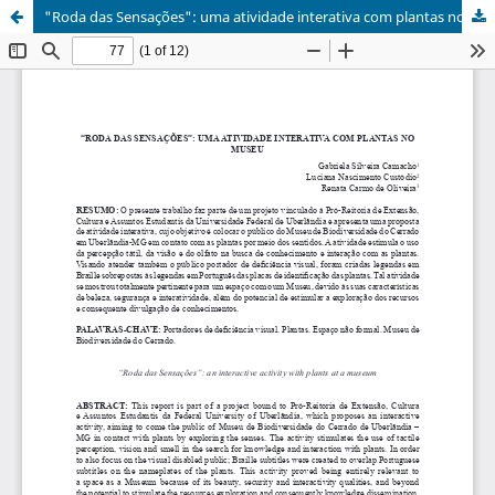
"Roda das Sensações": uma atividade interativa com plantas no museu