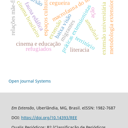
metodologia extensionista
relações mãe-filho
macrofauna do solo
espaços culturais
cinema brasileiro
cegueira
fauna edáfica
extensão universitária
práticas extensionistas
ação
baixa visão
amazônia
migrantes
extensão
território
cinema e educação
refugiados
literacia
Open Journal Systems
Em Extensão
, Uberlândia, MG, Brasil. eISSN: 1982-7687
DOI:
https://doi.org/10.14393/REE
Qualis Periódicos: B2 (Classificação de Periódicos