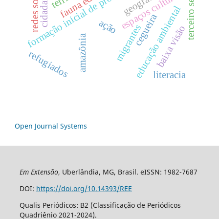
formação inicial de professores
redes sociais
fauna edáfica
terceiro setor
espaços culturais
cidadania
geografia
educação ambiental
cegueira
ação
migrantes
baixa visão
amazônia
refugiados
literacia
Open Journal Systems
Em Extensão
, Uberlândia, MG, Brasil. eISSN: 1982-7687
DOI:
https://doi.org/10.14393/REE
Qualis Periódicos: B2 (Classificação de Periódicos
Quadriênio 2021-2024).