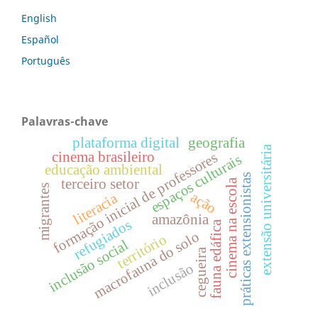
English
Español
Português
Palavras-chave
plataforma digital
geografia
extensão universitária
cinema brasileiro
formação inicial de professores
espaços culturais
educação ambiental
práticas extensionistas
terceiro setor
cinema na escola
migrantes
ação
literacia
amazônia
refugiados
fauna edáfica
macrofauna do solo
território
inclusão social
cegueira
inclusão