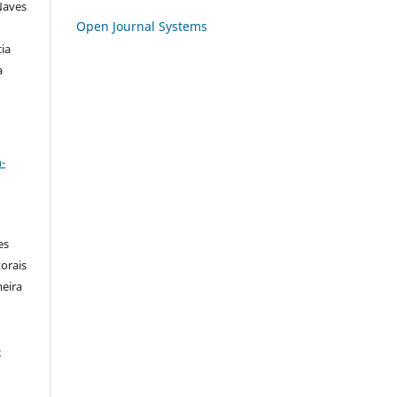
Naves
Open Journal Systems
cia
a
a
-
es
orais
meira
-