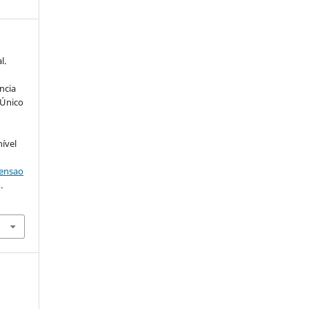
l.
ncia
 Único
nível
tensao
.