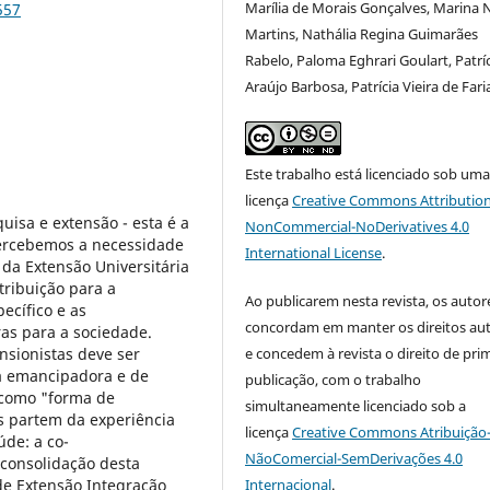
Marília de Morais Gonçalves, Marina 
557
Martins, Nathália Regina Guimarães
Rabelo, Paloma Eghrari Goulart, Patrí
Araújo Barbosa, Patrícia Vieira de Fari
Este trabalho está licenciado sob um
licença
Creative Commons Attribution
quisa e extensão - esta é a
NonCommercial-NoDerivatives 4.0
percebemos a necessidade
International License
.
da Extensão Universitária
tribuição para a
Ao publicarem nesta revista, os autor
cífico e as
concordam em manter os direitos aut
as para a sociedade.
nsionistas deve ser
e concedem à revista o direito de pri
a emancipadora e de
publicação, com o trabalho
 como "forma de
simultaneamente licenciado sob a
 partem da experiência
licença
Creative Commons Atribuição
úde: a co-
NãoComercial-SemDerivações 4.0
 consolidação desta
de Extensão Integração
Internacional
.