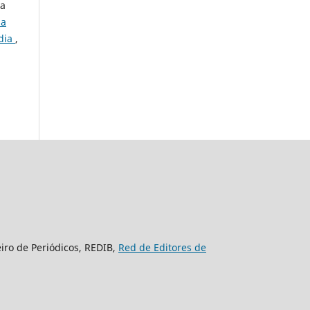
ia
ia
ndia
,
eiro de Periódicos, REDIB,
Red de Editores de