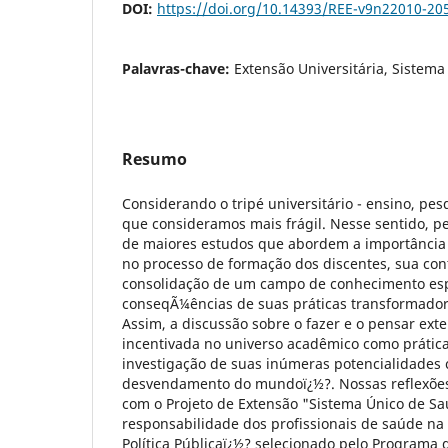
DOI:
https://doi.org/10.14393/REE-v9n22010-20
Palavras-chave:
Extensão Universitária, Sistema
Resumo
Considerando o tripé universitário - ensino, pes
que consideramos mais frágil. Nesse sentido, 
de maiores estudos que abordem a importância 
no processo de formação dos discentes, sua con
consolidação de um campo de conhecimento espe
conseqÃ¼ências de suas práticas transformador
Assim, a discussão sobre o fazer e o pensar exte
incentivada no universo acadêmico como prátic
investigação de suas inúmeras potencialidades
desvendamento do mundoï¿½?. Nossas reflexões
com o Projeto de Extensão "Sistema Único de Sa
responsabilidade dos profissionais de saúde na
Política Públicaï¿½? selecionado pelo Programa 