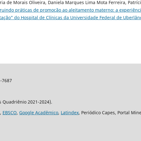
ria de Morais Oliveira, Daniela Marques Lima Mota Ferreira, Patríc
ruindo práticas de promoção ao aleitamento materno: a experiênc
ação" do Hospital de Clínicas da Universidade Federal de Uberlâ
2-7687
os Quadriênio 2021-2024).
,
EBSCO
,
Google Acadêmico
,
Latindex
, Periódico Capes, Portal Min