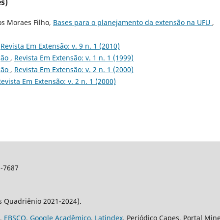
s)
os Moraes Filho,
Bases para o planejamento da extensão na UFU
,
,
Revista Em Extensão: v. 9 n. 1 (2010)
ção
,
Revista Em Extensão: v. 1 n. 1 (1999)
ção
,
Revista Em Extensão: v. 2 n. 1 (2000)
evista Em Extensão: v. 2 n. 1 (2000)
2-7687
os Quadriênio 2021-2024).
,
EBSCO
,
Google Acadêmico
,
Latindex
, Periódico Capes, Portal Min