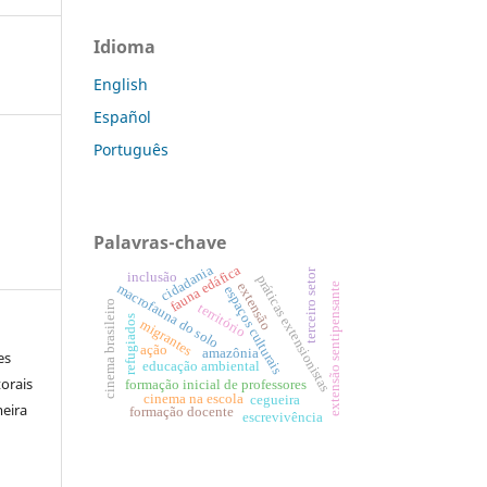
Idioma
English
Español
Português
Palavras-chave
cidadania
fauna edáfica
terceiro setor
inclusão
práticas extensionistas
extensão
extensão sentipensante
macrofauna do solo
espaços culturais
cinema brasileiro
território
refugiados
migrantes
ação
amazônia
es
educação ambiental
orais
formação inicial de professores
cinema na escola
cegueira
meira
formação docente
escrevivência