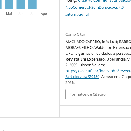
licença
Creative Commons Atribuição
NãoComercial-SemDerivações 4.0
Internacional
.
Como Citar
MACHADO CARRIJO, Inês Luci; BARR
MORAES FILHO, Waldenor. Extensão 
UFU: algumas dificuldades e perspect
Revista Em Extensão
, Uberlândia, v. 
2, 2009. Disponível em:
https://seer.ufu.br/index.php/revex
/article/view/20489
. Acesso em: 7 ago
2026.
Formatos de Citação