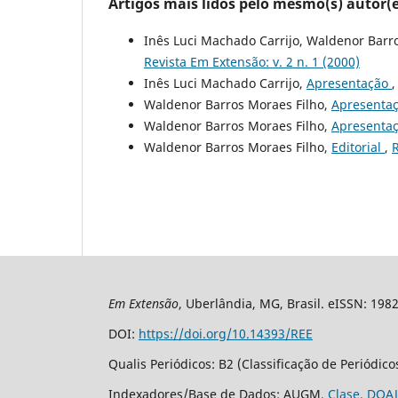
Artigos mais lidos pelo mesmo(s) autor(e
Inês Luci Machado Carrijo, Waldenor Barr
Revista Em Extensão: v. 2 n. 1 (2000)
Inês Luci Machado Carrijo,
Apresentação
Waldenor Barros Moraes Filho,
Apresenta
Waldenor Barros Moraes Filho,
Apresenta
Waldenor Barros Moraes Filho,
Editorial
,
R
Em Extensão
, Uberlândia, MG, Brasil. eISSN: 198
DOI:
https://doi.org/10.14393/REE
Qualis Periódicos: B2 (Classificação de Periódic
Indexadores/Base de Dados: AUGM,
Clase
,
DOAJ