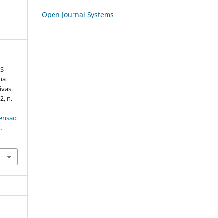
-
Open Journal Systems
OS
na
ivas.
2, n.
tensao
.